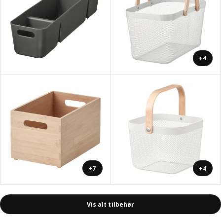
+4
+7
+4
Vis alt tilbehør