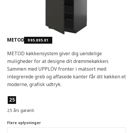
METOD
995.895.81
METOD køkkensystem giver dig uendelige
muligheder for at designe dit drømmekøkken.
Sammen med UPPLÖV fronter i matsort med
integrerede greb og affasede kanter får dit køkken et
moderne, grafisk udtryk.
Produktfunktioner
25
25 års garanti
Flere oplysninger