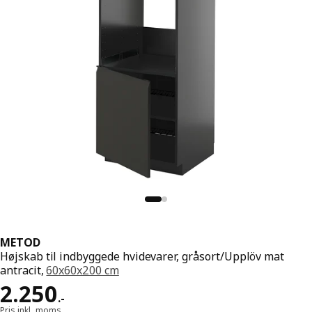
METOD
Højskab til indbyggede hvidevarer, gråsort/Upplöv mat
antracit,
60x60x200 cm
Pris 2250.-
2.250
.
-
Pris inkl. moms