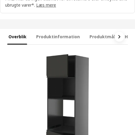
ubrugte varer*.
Læs mere
Overblik
Produktinformation
Produktmål
Hvad