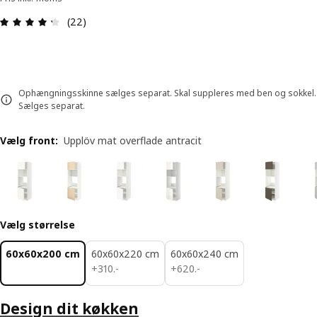
Anmeldelse: 4.3 Ud af 5 Stjerner. Anmeldelser i a
(22)
Ophængningsskinne sælges separat. Skal suppleres med ben og sokkel.
Sælges separat.
Vælg front
:
Upplöv mat overflade antracit
Vælg størrelse
60x60x200 cm
60x60x220 cm
60x60x240 cm
310.-
620.-
+
310
.
-
+
620
.
-
Design dit køkken