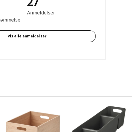
27
se: 3.9 Ud af 5 Stjerner. Anmeldelser i alt: 27
Anmeldelser
dømmelse
Vis alle anmeldelser