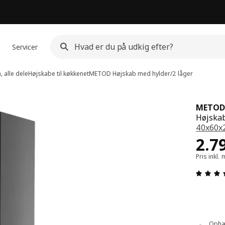
Servicer
 alle dele
Højskabe til køkkenet
METOD
Højskab med hylder/2 låger
METOD
Højskab
40x60x
Pris
2.7
Pris inkl
Ophæn