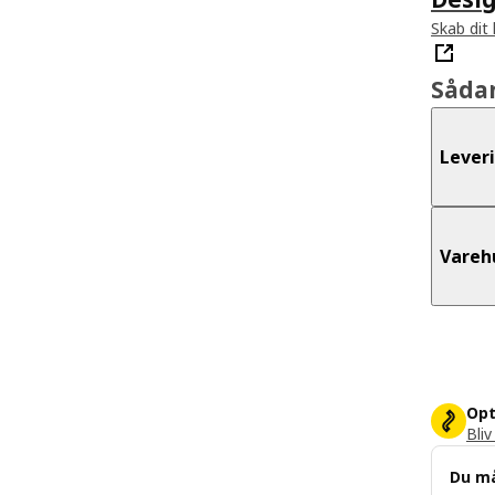
Skab dit
Såda
Lever
Vareh
Opt
Bliv
Du m