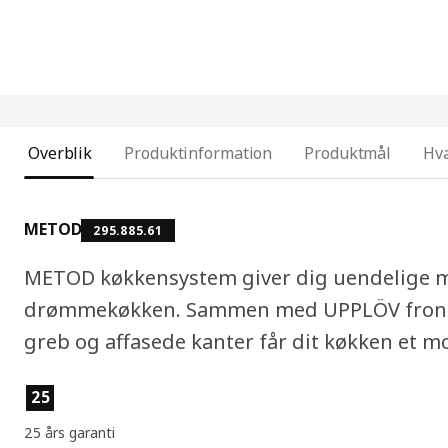
Overblik
Produktinformation
Produktmål
Hva
METOD
295.885.61
METOD køkkensystem giver dig uendelige mu
drømmekøkken. Sammen med UPPLÖV fronte
greb og affasede kanter får dit køkken et mo
Produktfunktioner
25
25 års garanti