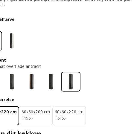
at.
elfarve
ont
at overflade antracit
ørrelse
x220 cm
60x60x200 cm
60x60x220 cm
195.-
515.-
+
195
.
-
+
515
.
-
n dit køkken