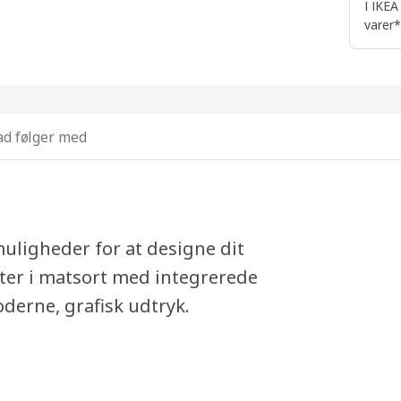
I IKEA
varer*
d følger med
ligheder for at designe dit
r i matsort med integrerede
derne, grafisk udtryk.