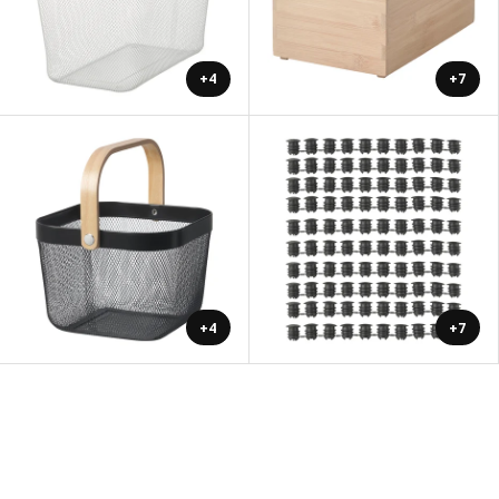
+4
+7
+4
+7