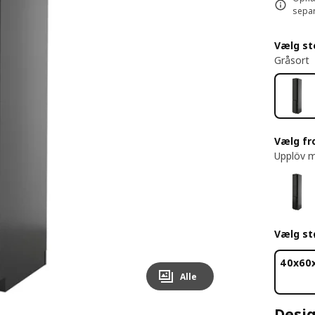
separ
Vælg st
Gråsort
Vælg fr
Upplöv m
Vælg st
40x60
Alle
Desig