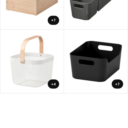
+7
+4
+7