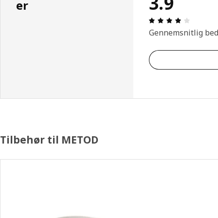
3.9
er
Anmeldel
Gennemsnitlig be
Tilbehør til METOD