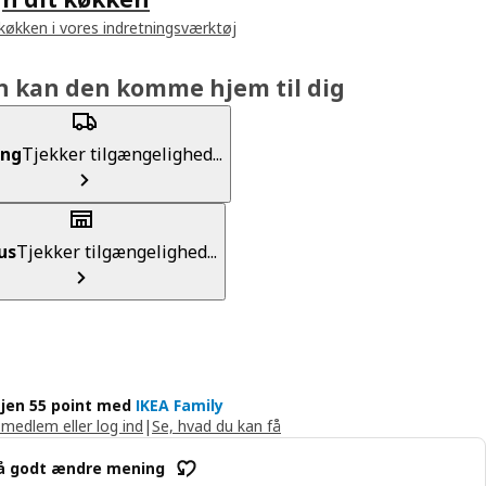
 køkken i vores indretningsværktøj
n kan den komme hjem til dig
ing
Tjekker tilgængelighed...
us
Tjekker tilgængelighed...
jen 55 point med
IKEA Family
 medlem eller log ind
|
Se, hvad du kan få
å godt ændre mening