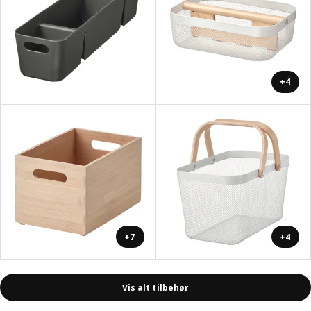
+4
+7
+4
Vis alt tilbehør