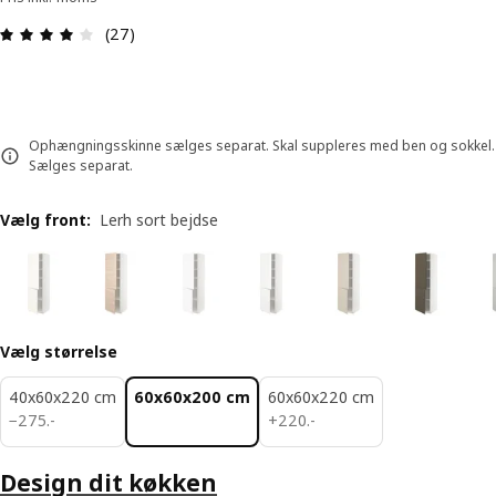
Anmeldelse: 3.9 Ud af 5 Stjerner. Anmeldelser i al
(27)
Ophængningsskinne sælges separat. Skal suppleres med ben og sokkel.
Sælges separat.
Vælg front
:
Lerh sort bejdse
Vælg størrelse
40x60x220 cm
60x60x200 cm
60x60x220 cm
275.-
220.-
−
275
.
-
+
220
.
-
Design dit køkken