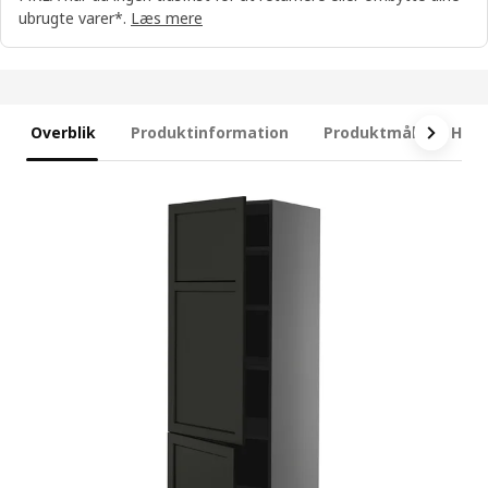
ubrugte varer*.
Læs mere
Overblik
Produktinformation
Produktmål
Hvad