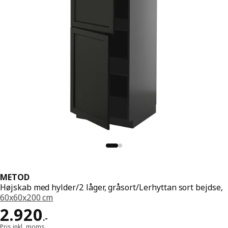
METOD
Højskab med hylder/2 låger, gråsort/Lerhyttan sort bejdse,
60x60x200 cm
Pris 2920.-
2.920
.
-
Pris inkl. moms