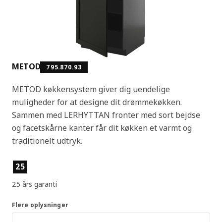
METOD
795.870.93
METOD køkkensystem giver dig uendelige
muligheder for at designe dit drømmekøkken.
Sammen med LERHYTTAN fronter med sort bejdse
og facetskårne kanter får dit køkken et varmt og
traditionelt udtryk.
Produktfunktioner
25
25 års garanti
Flere oplysninger