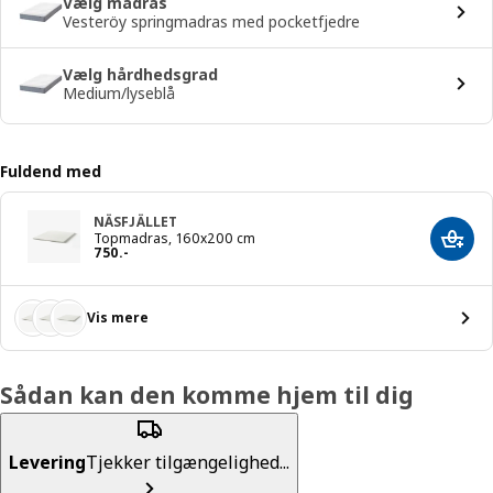
Vælg madras
Vesteröy springmadras med pocketfjedre
Vælg hårdhedsgrad
Medium/lyseblå
Fuldend med
NÄSFJÄLLET
Topmadras, 160x200 cm
Læg i
Pris 750.-
750
.
-
Vis mere
Sådan kan den komme hjem til dig
Levering
Tjekker tilgængelighed...