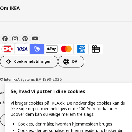
Om IKEA
Cookieindstillinger
DA
© Inter IKEA Systems B.V. 1999-2026
Se, hvad vi putter i dine cookies
Ansvarlig rapportering
Cookiepolitik
Digital tilgængelighed
Vi bruger cookies på IKEA.dk. De nødvendige cookies kan du
Håndtering af persondata
Salgs- og leveringsbetingelser
ikke sige nej til, men heldigvis er de 100 % fri for kalorier.
Udover dem kan du vælge mellem tre slags:
Fortryd dit køb
Fortryd dit køb af service
Cookies, der måler, hvordan hjemmesiden bruges
Cookies, der personaliserer hjemmesiden, fx husker din