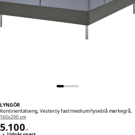
LYNGÖR
Kontinentalseng, Vesteröy fast/medium/lyseblå mørkegrå,
160x200 cm
Pris 5100.-
5.100
.
-
Udgår snart