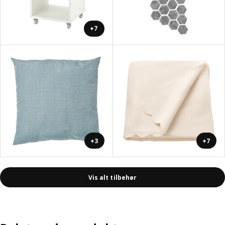
+7
+3
+7
Vis alt tilbehør