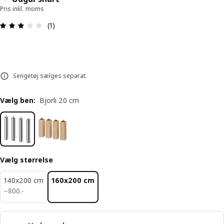
Pris inkl. moms
Anmeldelse: 3 Ud af 5 Stjerner. Anmeldelser i alt:
(1)
Sengetøj sælges separat.
Vælg ben
:
Bjorli 20 cm
Vælg størrelse
140x200 cm
160x200 cm
800.-
−
800
.
-