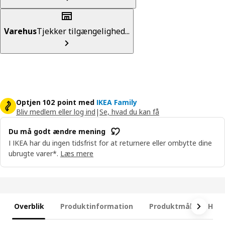
Varehus
Tjekker tilgængelighed...
Optjen 102 point med
IKEA Family
Bliv medlem eller log ind
|
Se, hvad du kan få
Du må godt ændre mening
I IKEA har du ingen tidsfrist for at returnere eller ombytte dine
ubrugte varer*.
Læs mere
Overblik
Produktinformation
Produktmål
Hvad