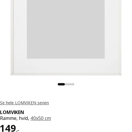
Se hele LOMVIKEN serien
LOMVIKEN
Ramme, hvid,
40x50 cm
Pris 149.-
149
.
-