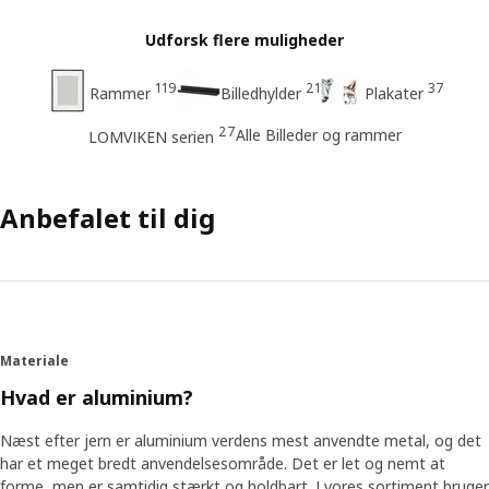
Udforsk flere muligheder
119
21
37
Rammer
Billedhylder
Plakater
27
Alle Billeder og rammer
LOMVIKEN serien
Anbefalet til dig
Materiale
Hvad er aluminium?
Næst efter jern er aluminium verdens mest anvendte metal, og det
har et meget bredt anvendelsesområde. Det er let og nemt at
forme, men er samtidig stærkt og holdbart. I vores sortiment bruger