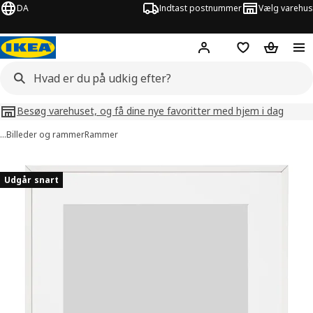
DA
Indtast postnummer
Vælg varehus
Hej!
Log ind her
Huskeliste
Kurv
Besøg varehuset, og få dine nye favoritter med hjem i dag
…
Billeder og rammer
Rammer
illeder af LOMVIKEN
lleder over
Udgår snart