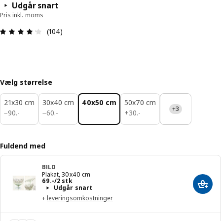
Udgår snart
Pris inkl. moms
Anmeldelse: 4.2 Ud af 5 Stjerner. Anmeldelser i a
(104)
Vælg størrelse
21x30 cm
30x40 cm
40x50 cm
50x70 cm
+3
90.-
60.-
30.-
−
90
.
-
−
60
.
-
+
30
.
-
Fuldend med
BILD
Plakat, 30x40 cm
Pris 69.-/2 stk
69
.
-
/2 stk
Læg i
Udgår snart
+
leveringsomkostninger