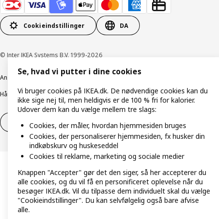
Cookieindstillinger
DA
© Inter IKEA Systems B.V. 1999-2026
Se, hvad vi putter i dine cookies
Ansvarlig rapportering
Cookiepolitik
Digital tilgængelighed
Vi bruger cookies på IKEA.dk. De nødvendige cookies kan du
Håndtering af persondata
Salgs- og leveringsbetingelser
ikke sige nej til, men heldigvis er de 100 % fri for kalorier.
Udover dem kan du vælge mellem tre slags:
Fortryd dit køb
Fortryd dit køb af service
Cookies, der måler, hvordan hjemmesiden bruges
Cookies, der personaliserer hjemmesiden, fx husker din
indkøbskurv og huskeseddel
Cookies til reklame, marketing og sociale medier
Knappen "Accepter" gør det den siger, så her accepterer du
alle cookies, og du vil få en personificeret oplevelse når du
besøger IKEA.dk. Vil du tilpasse dem individuelt skal du vælge
"Cookieindstillinger". Du kan selvfølgelig også bare afvise
alle.