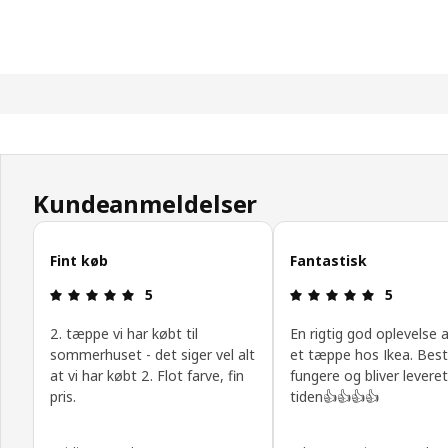
Kundeanmeldelser
Spring kundeanmeldelser over
Fint køb
Fantastisk
Anmeldelse: 5 Ud af 5 Stjerner.
Anmeldelse:
5
5
2. tæppe vi har købt til
En rigtig god oplevelse 
sommerhuset - det siger vel alt
et tæppe hos Ikea. Besti
at vi har købt 2. Flot farve, fin
fungere og bliver leveret 
pris.
tiden👍👍👍👍