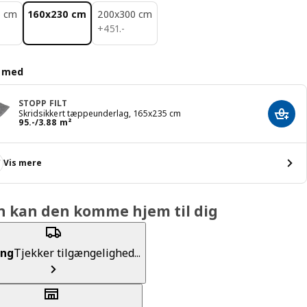
5 cm
160x230 cm
200x300 cm
451.-
+
451
.
-
d med
STOPP FILT
Skridsikkert tæppeunderlag, 165x235 cm
Læg i
Pris 95.-/3.88 m²
95
.
-
/3.88 m²
Vis mere
n kan den komme hjem til dig
ing
Tjekker tilgængelighed...