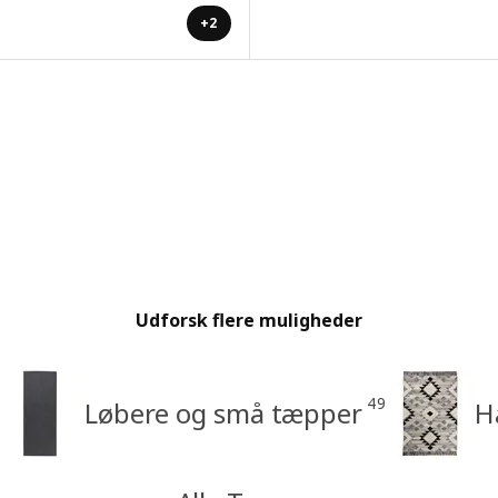
+2
Udforsk flere muligheder
49
Løbere og små tæpper
H