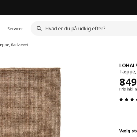
Servicer
ppe, fladvævet
LOHAL
Tæppe, 
Pris
849
Pris inkl
Vælg st