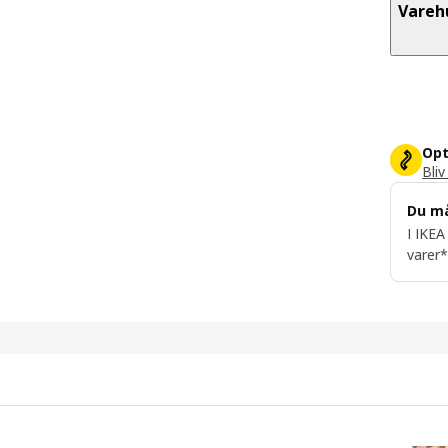
Vareh
Opt
Bliv
Du m
I IKEA
varer*