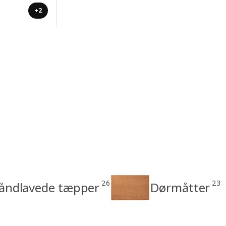
+2
26
23
åndlavede tæpper
Dørmåtter