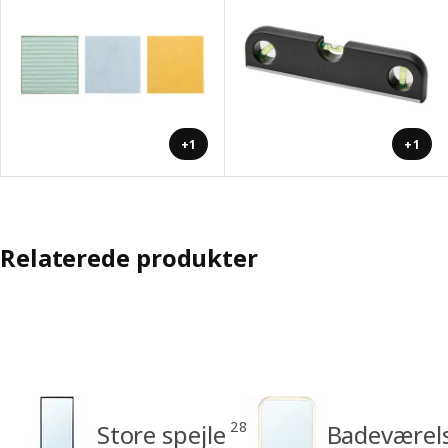
+1
+1
Relaterede produkter
28
Store spejle
Badeværels