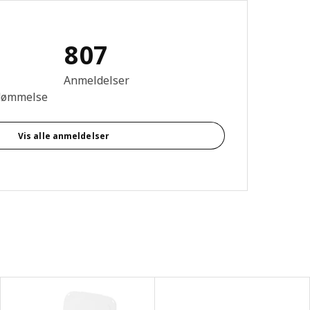
807
se: 4.7 Ud af 5 Stjerner. Anmeldelser i alt: 807
Anmeldelser
dømmelse
Vis alle anmeldelser