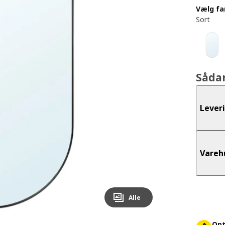
Vælg fa
Sort
Såda
Lever
Vareh
Alle
Opt