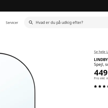
Servicer
Se hele 
LINDB
Spejl, s
Pris
449
Pris inkl