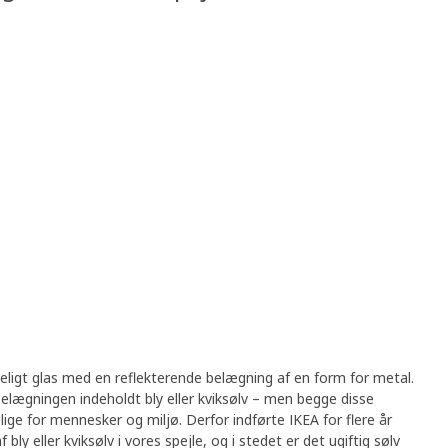
eligt glas med en reflekterende belægning af en form for metal.
 belægningen indeholdt bly eller kviksølv – men begge disse
lige for mennesker og miljø. Derfor indførte IKEA for flere år
ly eller kviksølv i vores spejle, og i stedet er det ugiftig sølv