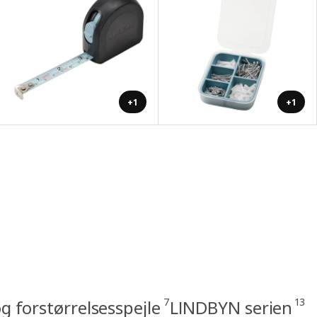
+1
+1
7
13
 forstørrelsesspejle
LINDBYN serien