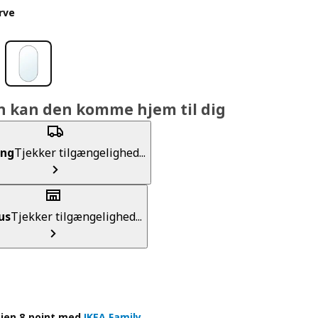
rve
n kan den komme hjem til dig
ing
Tjekker tilgængelighed...
us
Tjekker tilgængelighed...
jen 8 point med
IKEA Family