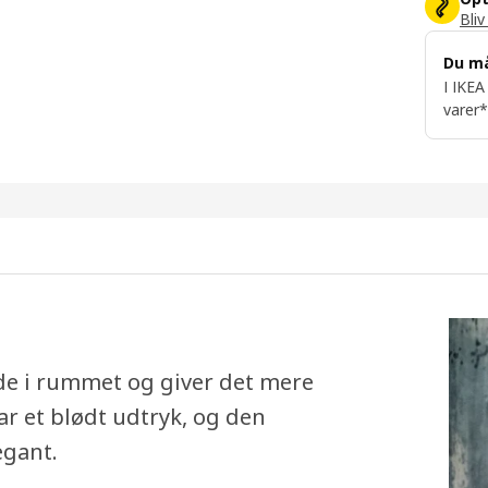
Bliv
Du m
I IKEA
varer*
de i rummet og giver det mere
r et blødt udtryk, og den
egant.