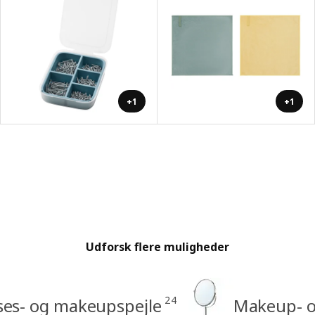
+1
+1
Udforsk flere muligheder
24
es- og makeupspejle
Makeup- og