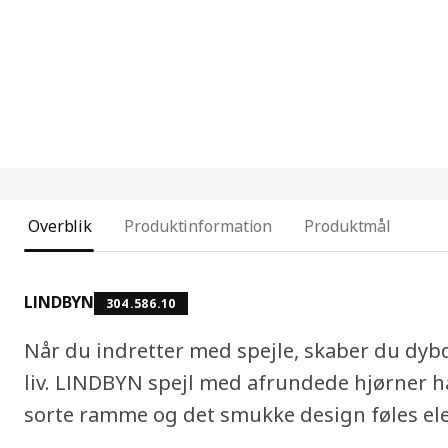
Overblik
Produktinformation
Produktmål
LINDBYN
304.586.10
Når du indretter med spejle, skaber du dyb
liv. LINDBYN spejl med afrundede hjørner ha
sorte ramme og det smukke design føles el