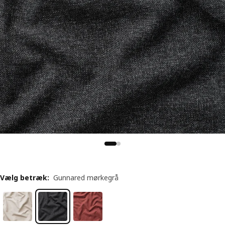
Vælg betræk
:
Gunnared mørkegrå