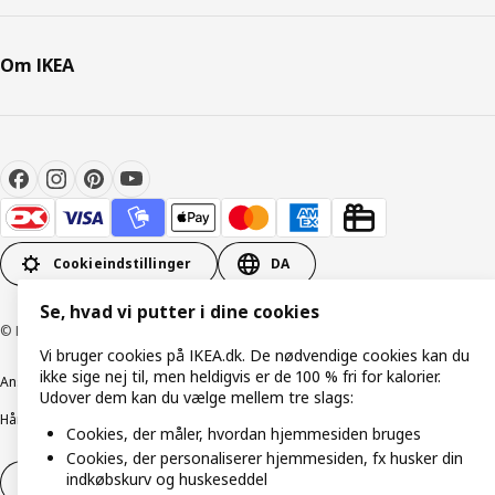
Om IKEA
Cookieindstillinger
DA
Se, hvad vi putter i dine cookies
© Inter IKEA Systems B.V. 1999-2026
Vi bruger cookies på IKEA.dk. De nødvendige cookies kan du
ikke sige nej til, men heldigvis er de 100 % fri for kalorier.
Ansvarlig rapportering
Cookiepolitik
Digital tilgængelighed
Udover dem kan du vælge mellem tre slags:
Håndtering af persondata
Salgs- og leveringsbetingelser
Cookies, der måler, hvordan hjemmesiden bruges
Cookies, der personaliserer hjemmesiden, fx husker din
indkøbskurv og huskeseddel
Fortryd dit køb
Fortryd dit køb af service