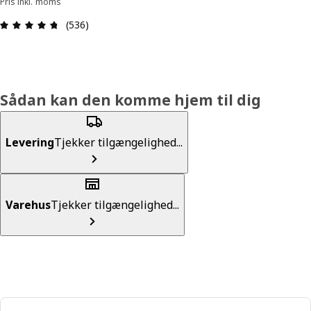
Pris inkl. moms
Anmeldelse: 4.7 Ud af 5 Stjerner. Anmeldelser i a
(536)
Sådan kan den komme hjem til dig
Levering
Tjekker tilgængelighed...
Varehus
Tjekker tilgængelighed...