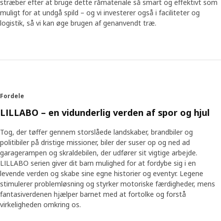
at gøre. Her arbejder Jessica Bondesson, og hun forklarer,
stræber efter at bruge dette råmateriale så smart og effektivt som
hvad formålet er med Children's School: "Vi ønsker, at
muligt for at undgå spild – og vi investerer også i faciliteter og
vores medarbejdere har en indgående forståelse af børns
logistik, så vi kan øge brugen af genanvendt træ.
udvikling og behov, så IKEA kan tilbyde gode og sikre
produkter til børn." Jessica er overbevist om, at
togskinnerne og andre dele i LILLABO serien har en plads i
vores teknisk avancerede tid. Legetøj stimulerer fantasien,
udvikler et barns evne til at tænke logisk og opfordrer til at
være sammen med andre – og det er noget, som børn
sætter pris på. "I 2015 gennemførte vi en stor
Fordele
undersøgelse om leg, Play Report, der viste, at børn over
LILLABO – en vidunderlig verden af spor og hjul
hele verden har de samme behov, og at de kan lide at lege
med deres forældre." Mange forældre er enige, og
Tog, der tøffer gennem storslåede landskaber, brandbiler og
undersøgelsen viste, at de fleste forældre synes, at alle
politibiler på dristige missioner, biler der suser op og ned ad
burde lege mere og arbejde mindre.
garagerampen og skraldebilen, der udfører sit vigtige arbejde.
LILLABO serien giver dit barn mulighed for at fordybe sig i en
Nye tog til en ny tid
levende verden og skabe sine egne historier og eventyr. Legene
stimulerer problemløsning og styrker motoriske færdigheder, mens
LILLABO har været en del af vores sortiment siden
fantasiverdenen hjælper barnet med at fortolke og forstå
1990’erne, og med de nye dele springer serien ind i den
virkeligheden omkring os.
moderne tidsalder, hvor højhastighedstog har erstattet
damplokomotiver, og hvor godsvognene er læsset med