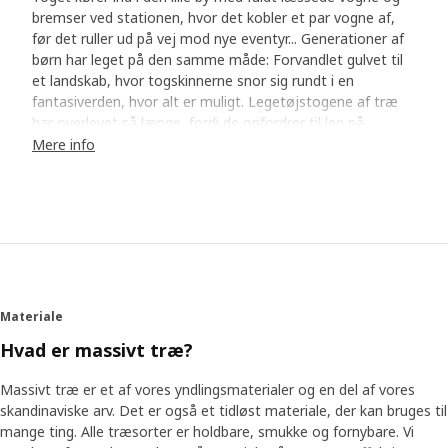
bremser ved stationen, hvor det kobler et par vogne af,
før det ruller ud på vej mod nye eventyr... Generationer af
børn har leget på den samme måde: Forvandlet gulvet til
et landskab, hvor togskinnerne snor sig rundt i en
fantasiverden, hvor alt er muligt. Legetøjstogene af træ
har overlevet så længe, fordi de opfordrer til leg på
forskellige måder. Bodil Fritjofsson, der har udviklet og
Mere info
fornyet LILLABO serien, bl.a. et nyt tog, er enig: ”At lege
med tog omfatter både kreativ leg, hvor barnet kan bygge
sine egne spor og det omkringliggende landskab, og
klassisk rollespil, hvor de forestiller sig, at toget er i deres
egen verden,” siger Bodil, der mener, at mange forældre
kan lide, at et klassisk togsæt som LILLABO er fremstillet
af massivt træ.
Materiale
At forstå børns behov
Hvad er massivt træ?
Hvordan kan Bodil vide, at trætog og andet legetøj
stadigvæk er relevant for børn i dag? En del af hendes
Massivt træ er et af vores yndlingsmaterialer og en del af vores
viden kommer fra Children's School, en afdeling i IKEA, der
skandinaviske arv. Det er også et tidløst materiale, der kan bruges til
fungerer som videnbank og lærer for alt, der har med børn
mange ting. Alle træsorter er holdbare, smukke og fornybare. Vi