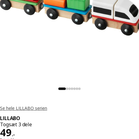
Se hele LILLABO serien
LILLABO
Togsæt 3 dele
Pris 49.-
49
.
-