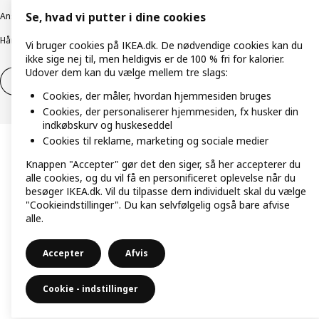
Ansvarlig rapportering
Cookiepolitik
Digital tilgængelighed
Se, hvad vi putter i dine cookies
Håndtering af persondata
Salgs- og leveringsbetingelser
Vi bruger cookies på IKEA.dk. De nødvendige cookies kan du
ikke sige nej til, men heldigvis er de 100 % fri for kalorier.
Udover dem kan du vælge mellem tre slags:
Fortryd dit køb
Fortryd dit køb af service
Cookies, der måler, hvordan hjemmesiden bruges
Cookies, der personaliserer hjemmesiden, fx husker din
indkøbskurv og huskeseddel
Cookies til reklame, marketing og sociale medier
Knappen "Accepter" gør det den siger, så her accepterer du
alle cookies, og du vil få en personificeret oplevelse når du
besøger IKEA.dk. Vil du tilpasse dem individuelt skal du vælge
"Cookieindstillinger". Du kan selvfølgelig også bare afvise
alle.
Accepter
Afvis
Cookie - indstillinger