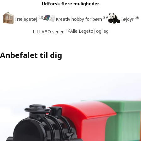
Udforsk flere muligheder
23
39
56
Trælegetøj
Kreativ hobby for børn
Tøjdyr
12
Alle Legetøj og leg
LILLABO serien
Anbefalet til dig