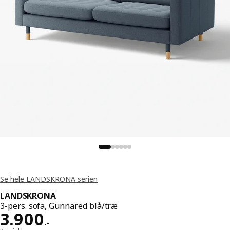
Se hele LANDSKRONA serien
LANDSKRONA
3-pers. sofa, Gunnared blå/træ
Pris 3900.-
3.900
.
-