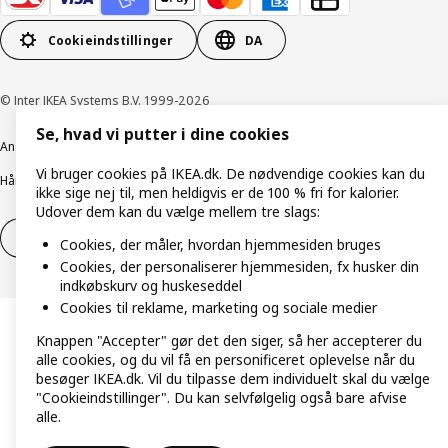
Cookieindstillinger
DA
© Inter IKEA Systems B.V. 1999-2026
Se, hvad vi putter i dine cookies
Ansvarlig rapportering
Cookiepolitik
Digital tilgængelighed
Vi bruger cookies på IKEA.dk. De nødvendige cookies kan du
Håndtering af persondata
Salgs- og leveringsbetingelser
ikke sige nej til, men heldigvis er de 100 % fri for kalorier.
Udover dem kan du vælge mellem tre slags:
Fortryd dit køb
Fortryd dit køb af service
Cookies, der måler, hvordan hjemmesiden bruges
Cookies, der personaliserer hjemmesiden, fx husker din
indkøbskurv og huskeseddel
Cookies til reklame, marketing og sociale medier
Knappen "Accepter" gør det den siger, så her accepterer du
alle cookies, og du vil få en personificeret oplevelse når du
besøger IKEA.dk. Vil du tilpasse dem individuelt skal du vælge
"Cookieindstillinger". Du kan selvfølgelig også bare afvise
alle.