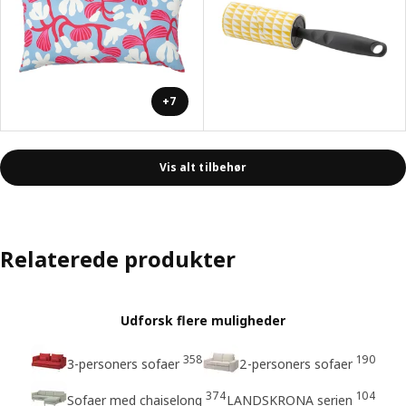
+7
Vis alt tilbehør
Relaterede produkter
Udforsk flere muligheder
358
190
3-personers sofaer
2-personers sofaer
374
104
Sofaer med chaiselong
LANDSKRONA serien