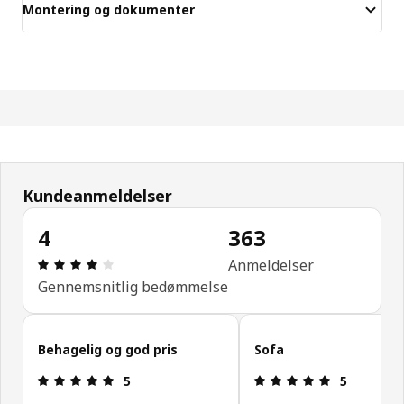
Montering og dokumenter
Kundeanmeldelser
4
363
Anmeldelse: 4 Ud af 5 Stjerner. Anmeldelser i alt:
Anmeldelser
Gennemsnitlig bedømmelse
Spring kundeanmeldelser over
Behagelig og god pris
Sofa
Anmeldelse: 5 Ud af 5 Stjerner.
Anmeldelse: 
5
5