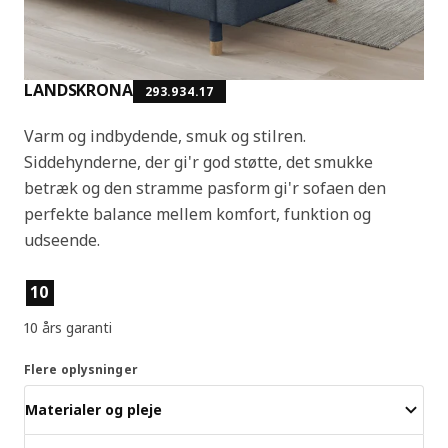
LANDSKRONA
293.934.17
Varm og indbydende, smuk og stilren.
Siddehynderne, der gi'r god støtte, det smukke
betræk og den stramme pasform gi'r sofaen den
perfekte balance mellem komfort, funktion og
udseende.
Produktfunktioner
10
10 års garanti
Flere oplysninger
Materialer og pleje