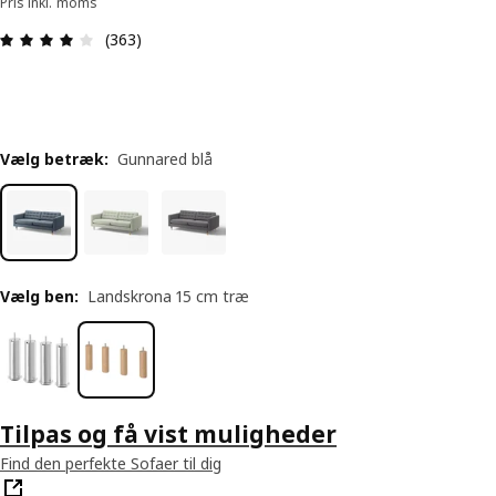
Pris inkl. moms
Anmeldelse: 4 Ud af 5 Stjerner. Anmeldelser i alt
(363)
Vælg betræk
:
Gunnared blå
Vælg ben
:
Landskrona 15 cm træ
Tilpas og få vist muligheder
Find den perfekte Sofaer til dig