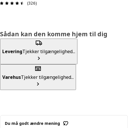
Anmeldelse: 4.5 Ud af 5 Stjerner. Anmeldelser i a
(326)
Sådan kan den komme hjem til dig
Levering
Tjekker tilgængelighed...
Varehus
Tjekker tilgængelighed...
Du må godt ændre mening