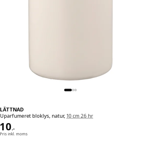
LÄTTNAD
Uparfumeret bloklys, natur,
10 cm 26 hr
Pris 10.-
10
.
-
Pris inkl. moms