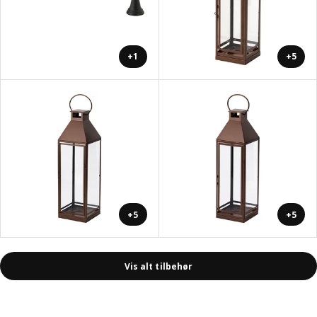
+1
+5
+5
+5
Vis alt tilbehør