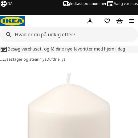
DA
Indtast postnummer
Vælg varehus
Hej!
Log ind her
Huskeliste
Kurv
Besøg varehuset, og få dine nye favoritter med hjem i dag
…
Lysestager og stearinlys
Duftfrie lys
illeder af LÄTTNAD
lleder over