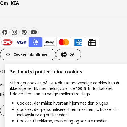
Om IKEA
Cookieindstillinger
DA
Se, hvad vi putter i dine cookies
© Inter IKEA Systems B.V. 1999-2026
Vi bruger cookies på IKEA.dk. De nødvendige cookies kan du
Ansvarlig rapportering
Cookiepolitik
Digital tilgængelighed
ikke sige nej til, men heldigvis er de 100 % fri for kalorier.
Udover dem kan du vælge mellem tre slags:
Håndtering af persondata
Salgs- og leveringsbetingelser
Cookies, der måler, hvordan hjemmesiden bruges
Cookies, der personaliserer hjemmesiden, fx husker din
Fortryd dit køb
Fortryd dit køb af service
indkøbskurv og huskeseddel
Cookies til reklame, marketing og sociale medier