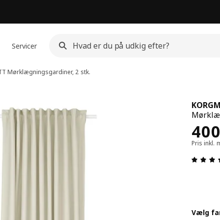
Servicer
TT
Mørklægningsgardiner, 2 stk.
KORG
Mørklæg
Pris
40
Pris inkl
Vælg fa