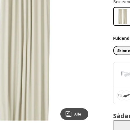
Beige/m
Fulden
Skinn
Alle
Såda