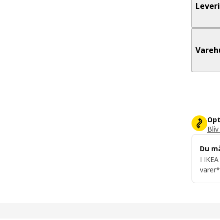
Lever
Vareh
Opt
Bliv
Du m
I IKEA
varer*