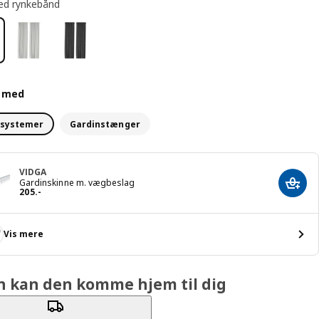
ed rynkebånd
d med
esystemer
Gardinstænger
VIDGA
Gardinskinne m. vægbeslag
Læg i
Pris 205.-
205
.
-
Vis mere
n kan den komme hjem til dig