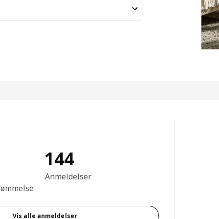
144
se: 4.4 Ud af 5 Stjerner. Anmeldelser i alt: 144
Anmeldelser
dømmelse
Vis alle anmeldelser