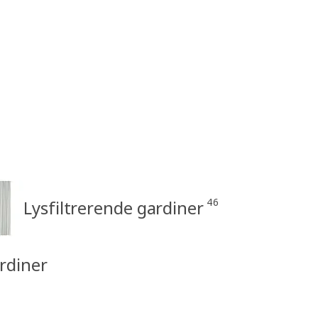
46
Lysfiltrerende gardiner
ardiner