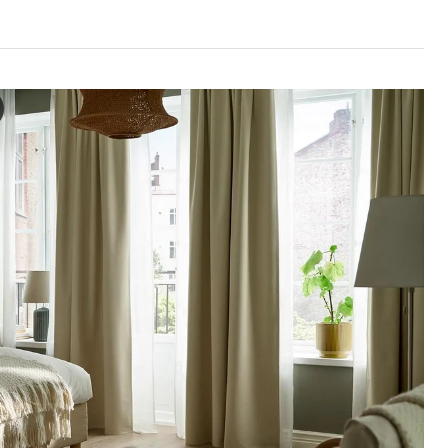
OTT Mørklægningsgardiner, 2 stk., beige/med rynkebånd, 145x25
deoen viser en fredfyldt soveværelsesindstilling med en stor seng so