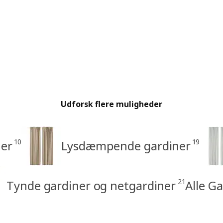
Udforsk flere muligheder
10
19
er
Lysdæmpende gardiner
21
Tynde gardiner og netgardiner
Alle G