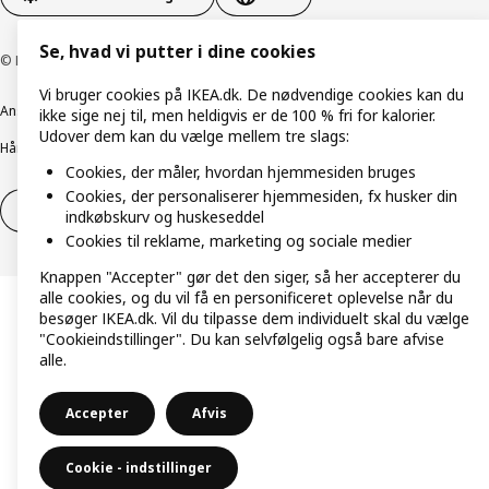
Se, hvad vi putter i dine cookies
© Inter IKEA Systems B.V. 1999-2026
Vi bruger cookies på IKEA.dk. De nødvendige cookies kan du
Ansvarlig rapportering
Cookiepolitik
Digital tilgængelighed
ikke sige nej til, men heldigvis er de 100 % fri for kalorier.
Udover dem kan du vælge mellem tre slags:
Håndtering af persondata
Salgs- og leveringsbetingelser
Cookies, der måler, hvordan hjemmesiden bruges
Cookies, der personaliserer hjemmesiden, fx husker din
Fortryd dit køb
Fortryd dit køb af service
indkøbskurv og huskeseddel
Cookies til reklame, marketing og sociale medier
Knappen "Accepter" gør det den siger, så her accepterer du
alle cookies, og du vil få en personificeret oplevelse når du
besøger IKEA.dk. Vil du tilpasse dem individuelt skal du vælge
"Cookieindstillinger". Du kan selvfølgelig også bare afvise
alle.
Accepter
Afvis
Cookie - indstillinger