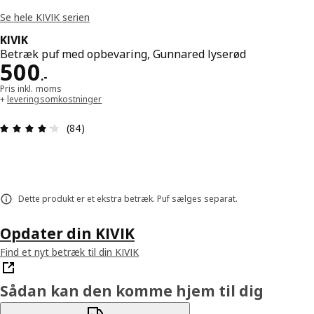
Se hele KIVIK serien
KIVIK
Betræk puf med opbevaring, Gunnared lyserød
Pris 500.-
500
.
-
Pris inkl. moms
+
leveringsomkostninger
Anmeldelse: 4.2 Ud af 5 Stjerner. Anmeldelser i a
(84)
Dette produkt er et ekstra betræk. Puf sælges separat.
Opdater din KIVIK
Find et nyt betræk til din KIVIK
Sådan kan den komme hjem til dig