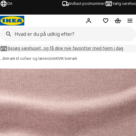
DA
Indtast postnummer
Vælg varehus
Hej!
Log ind her
Huskeliste
Kurv
Besøg varehuset, og få dine nye favoritter med hjem i dag
…
Betræk til sofaer og lænestole
KIVIK betræk
illeder af KIVIK
lleder over