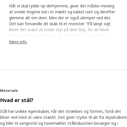
Når vi skal rydde op derhjemme, giver det måske mening
at smide tingene ind i et mørkt og lukket rum og derefter
glemme alt om dem. Men der er også ulemper ved det.
Det kan forvandle dit skab til et monster. “På langt sigt
bliver det svært at holde styr på dine ting, for de bliver
væk, og tingene roder og gør dig stresset,” siger Paul
Hughes, som har været med til at udvikle JONAXEL.
Mere info
Besøg i rigtige hjem afslørede sandheden
For at finde ud af, hvordan de bedst kunne hjælpe
mennesker, der har disse problemer, besøgte Paul og hans
kolleger forskellige hjem på tre kontinenter. De tog billeder
og bombarderede boligejerne med spørgsmål om
opbevaring. “Vi så den barske virkelighed, og det var ikke
Materiale
altid kønt,” siger Paul med et smil. “Mange mennesker har
et skab med en enkelt hylde og en stang nedenunder. Det
Hvad er stål?
er enkelt, men ikke ret funktionelt. De fylder hylden og
hænger så meget, de kan, på stangen – og resten ender i
Stål har unikke egenskaber, når det strækkes og formes, fordi det
bunden af skabet.”
bliver ved med at være stærkt. Det giver styrke til alt fra skyskrabere
og biler til sengestel og havemøbler. Stålindustrien bevæger sig i