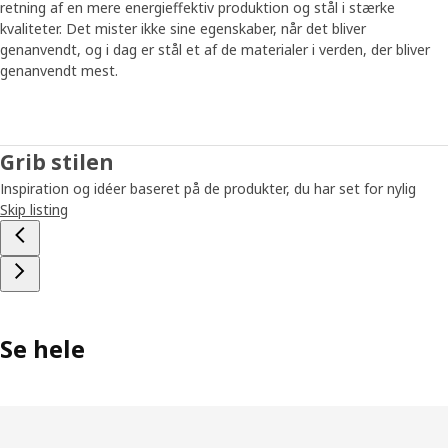
retning af en mere energieffektiv produktion og stål i stærke
Spar tid og plads
kvaliteter. Det mister ikke sine egenskaber, når det bliver
Det er meget almindeligt at andre aspekter af livet
genanvendt, og i dag er stål et af de materialer i verden, der bliver
kommer i vejen for en hverdag uden rod, enten fordi vi
genanvendt mest.
ikke har energi, tid eller lyst til at rydde op. “Det er derfor,
vi ville udvikle en enkel løsning, der er nem at samle,” siger
Paul. Den mindste JONAXEL løsning passer ind næsten
overalt, og du kan lave flere opbevaringsløsninger ved at
Grib stilen
stable dem oven på hinanden. “Systemet giver dig
Inspiration og idéer baseret på de produkter, du har set for nylig
mulighed for at få kontrol over den plads, du har. Du får
Skip listing
hjælp til at leve et mere organiseret liv og en strategi til at
sikre, at skabsmonstrene ikke vokser sig for store.”
Se hele