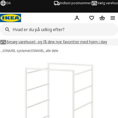
DA
Indtast postnummer
Vælg varehus
Hej!
Log ind her
Huskeliste
Kurv
Besøg varehuset, og få dine nye favoritter med hjem i dag
…
JONAXEL systemet
JONAXEL, alle dele
illeder af JONAXEL
lleder over