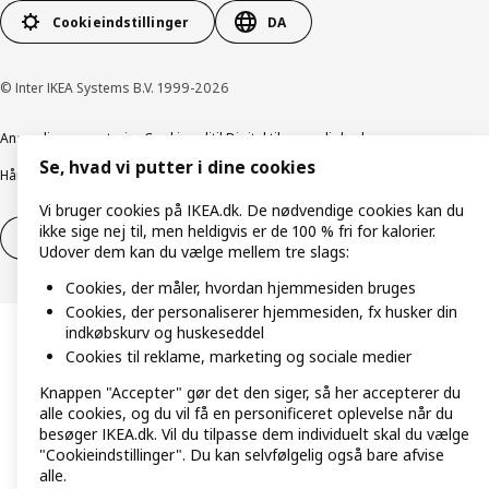
Cookieindstillinger
DA
© Inter IKEA Systems B.V. 1999-2026
Ansvarlig rapportering
Cookiepolitik
Digital tilgængelighed
Se, hvad vi putter i dine cookies
Håndtering af persondata
Salgs- og leveringsbetingelser
Vi bruger cookies på IKEA.dk. De nødvendige cookies kan du
ikke sige nej til, men heldigvis er de 100 % fri for kalorier.
Fortryd dit køb
Fortryd dit køb af service
Udover dem kan du vælge mellem tre slags:
Cookies, der måler, hvordan hjemmesiden bruges
Cookies, der personaliserer hjemmesiden, fx husker din
indkøbskurv og huskeseddel
Cookies til reklame, marketing og sociale medier
Knappen "Accepter" gør det den siger, så her accepterer du
alle cookies, og du vil få en personificeret oplevelse når du
besøger IKEA.dk. Vil du tilpasse dem individuelt skal du vælge
"Cookieindstillinger". Du kan selvfølgelig også bare afvise
alle.