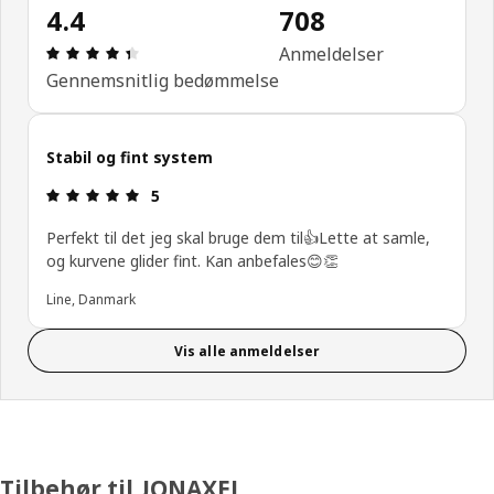
4.4
708
Anmeldelse: 4.4 Ud af 5 Stjerner. Anmeldelser i al
Anmeldelser
Gennemsnitlig bedømmelse
Stabil og fint system
Anmeldelse: 5 Ud af 5 Stjerner.
5
Perfekt til det jeg skal bruge dem til👍Lette at samle,
og kurvene glider fint. Kan anbefales😊👏
Line, Danmark
Vis alle anmeldelser
Tilbehør til JONAXEL