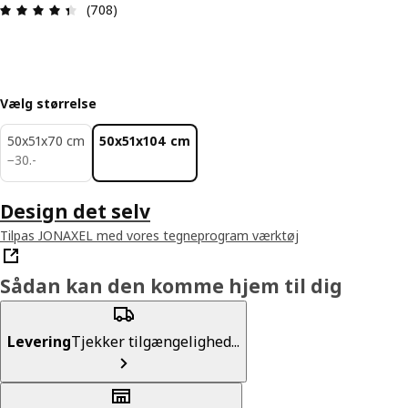
Anmeldelse: 4.4 Ud af 5 Stjerner. Anmeldelser i a
(708)
Vælg størrelse
50x51x70 cm
50x51x104 cm
30.-
−
30
.
-
Design det selv
Tilpas JONAXEL med vores tegneprogram værktøj
Sådan kan den komme hjem til dig
Levering
Tjekker tilgængelighed...