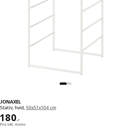
JONAXEL
Stativ, hvid,
50x51x104 cm
Pris 180.-
180
.
-
Pris inkl. moms