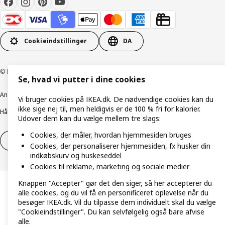
Cookieindstillinger
DA
© Inter IKEA Systems B.V. 1999-2026
Se, hvad vi putter i dine cookies
Ansvarlig rapportering
Cookiepolitik
Digital tilgængelighed
Vi bruger cookies på IKEA.dk. De nødvendige cookies kan du
ikke sige nej til, men heldigvis er de 100 % fri for kalorier.
Håndtering af persondata
Salgs- og leveringsbetingelser
Udover dem kan du vælge mellem tre slags:
Cookies, der måler, hvordan hjemmesiden bruges
Fortryd dit køb
Fortryd dit køb af service
Cookies, der personaliserer hjemmesiden, fx husker din
indkøbskurv og huskeseddel
Cookies til reklame, marketing og sociale medier
Knappen "Accepter" gør det den siger, så her accepterer du
alle cookies, og du vil få en personificeret oplevelse når du
besøger IKEA.dk. Vil du tilpasse dem individuelt skal du vælge
"Cookieindstillinger". Du kan selvfølgelig også bare afvise
alle.