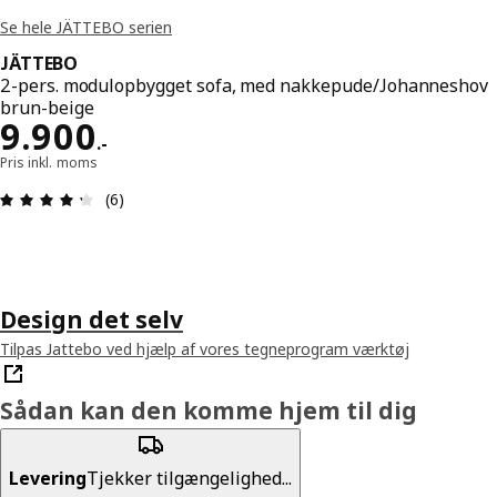
Se hele JÄTTEBO serien
JÄTTEBO
2-pers. modulopbygget sofa, med nakkepude/Johanneshov
brun-beige
Pris 9900.-
9.900
.
-
Pris inkl. moms
Anmeldelse: 4.3 Ud af 5 Stjerner. Anmeldelser i al
(6)
Design det selv
Tilpas Jattebo ved hjælp af vores tegneprogram værktøj
Sådan kan den komme hjem til dig
Levering
Tjekker tilgængelighed...