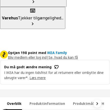
Varehus
Tjekker tilgængelighed...
Optjen 198 point med
IKEA Family
Bliv medlem eller log ind
|
Se, hvad du kan få
Du må godt ændre mening
I IKEA har du ingen tidsfrist for at returnere eller ombytte dine
ubrugte varer*.
Læs mere
Overblik
Produktinformation
Produktmål
Hvad