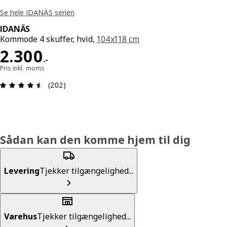
Se hele IDANÄS serien
IDANÄS
Kommode 4 skuffer, hvid,
104x118 cm
Pris 2300.-
2.300
.
-
Pris inkl. moms
Anmeldelse: 4.5 Ud af 5 Stjerner. Anmeldelser i a
(202)
Sådan kan den komme hjem til dig
Levering
Tjekker tilgængelighed...
Varehus
Tjekker tilgængelighed...