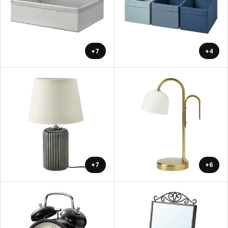
+7
+4
+7
+6