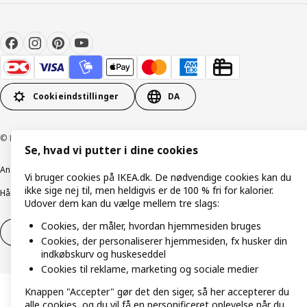
Cookieindstillinger
DA
© Inter IKEA Systems B.V. 1999-2026
Se, hvad vi putter i dine cookies
Ansvarlig rapportering
Cookiepolitik
Digital tilgængelighed
Vi bruger cookies på IKEA.dk. De nødvendige cookies kan du
ikke sige nej til, men heldigvis er de 100 % fri for kalorier.
Håndtering af persondata
Salgs- og leveringsbetingelser
Udover dem kan du vælge mellem tre slags:
Cookies, der måler, hvordan hjemmesiden bruges
Fortryd dit køb
Fortryd dit køb af service
Cookies, der personaliserer hjemmesiden, fx husker din
indkøbskurv og huskeseddel
Cookies til reklame, marketing og sociale medier
Knappen "Accepter" gør det den siger, så her accepterer du
alle cookies, og du vil få en personificeret oplevelse når du