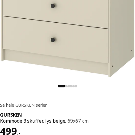
Se hele GURSKEN serien
GURSKEN
Kommode 3 skuffer, lys beige,
69x67 cm
Pris 499.-
499
.
-