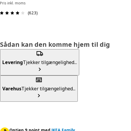
Pris inkl. moms
Anmeldelse: 4.1 Ud af 5 Stjerner. Anmeldelser i a
(623)
Sådan kan den komme hjem til dig
Levering
Tjekker tilgængelighed...
Varehus
Tjekker tilgængelighed...
Optjen 9 point med
IKEA Family