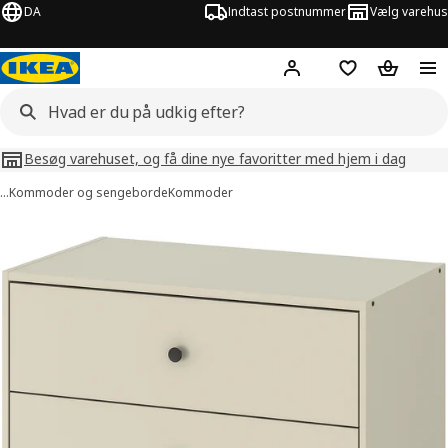
DA
Indtast postnummer
Vælg varehus
Hej!
Log ind her
Huskeliste
Kurv
Besøg varehuset, og få dine nye favoritter med hjem i dag
…
Kommoder og sengeborde
Kommoder
illeder af GURSKEN
lleder over