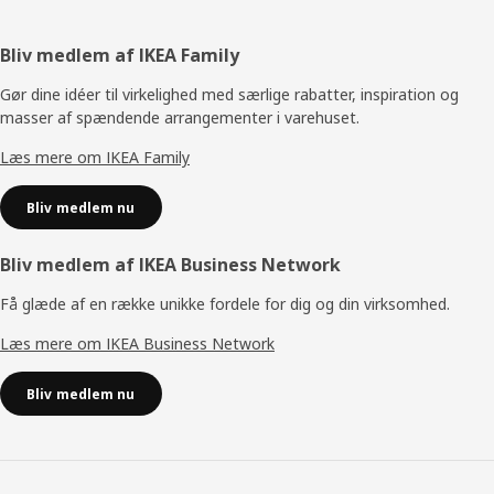
holde til våde kys og små pilfingre, der trækker i de
knitrende ører. “Senere, når dit barn er klar til andet
legetøj, kan GULLIGAST gives videre til yngre søskende
Footer
Bliv medlem af IKEA Family
eller en anden baby, der skal på den samme
opdagelsesrejse.”
Gør dine idéer til virkelighed med særlige rabatter, inspiration og
masser af spændende arrangementer i varehuset.
Læs mere om IKEA Family
Bliv medlem nu
Bliv medlem af IKEA Business Network
Få glæde af en række unikke fordele for dig og din virksomhed.
Læs mere om IKEA Business Network
Bliv medlem nu