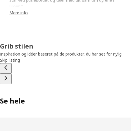
står ved puslebordet og taler med dit barn om dyrene i
uroen.”
Mere info
Små detaljer med stor betydning
Alle detaljer på dyrene er nøje udtænkt, så de bidrager til
udviklingen af barnets forskellige sanser. “Stærke
farvekontraster, bevægelser og den knitrende lyd i
Grib stilen
kaninens ører stimulerer både øjne og ører og vækker
barnets nysgerrighed. Og at række ud efter noget er en
Inspiration og idéer baseret på de produkter, du har set for nylig
vigtig del af at træne øje-hånd-koordinationen,” forklarer
Skip listing
Stina. Det er måske ikke alle detaljer, du bemærker ved
første øjekast, men der er en årsag til, at de er der.
“Kaninen har broderede øjenvipper, der giver den karakter
og et venligt udtryk.”
Legetøj, der holder
Se hele
Alle dele i GULLIGAST er både designet til nyfødte og til
babyer, der er et par måneder ældre, når barnet kan gribe
og holde fast i dyrene. På det tidspunkt kan du løsne dem
fra babyaktivitetscentret – de er designet, så de både kan