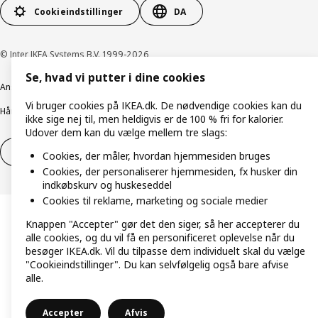
Cookieindstillinger
DA
© Inter IKEA Systems B.V. 1999-2026
Se, hvad vi putter i dine cookies
Ansvarlig rapportering
Cookiepolitik
Digital tilgængelighed
Vi bruger cookies på IKEA.dk. De nødvendige cookies kan du
Håndtering af persondata
Salgs- og leveringsbetingelser
ikke sige nej til, men heldigvis er de 100 % fri for kalorier.
Udover dem kan du vælge mellem tre slags:
Fortryd dit køb
Fortryd dit køb af service
Cookies, der måler, hvordan hjemmesiden bruges
Cookies, der personaliserer hjemmesiden, fx husker din
indkøbskurv og huskeseddel
Cookies til reklame, marketing og sociale medier
Knappen "Accepter" gør det den siger, så her accepterer du
alle cookies, og du vil få en personificeret oplevelse når du
besøger IKEA.dk. Vil du tilpasse dem individuelt skal du vælge
"Cookieindstillinger". Du kan selvfølgelig også bare afvise
alle.
Accepter
Afvis