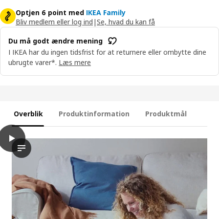
Optjen 6 point med
IKEA Family
Bliv medlem eller log ind
|
Se, hvad du kan få
Du må godt ændre mening
I IKEA har du ingen tidsfrist for at returnere eller ombytte dine
ubrugte varer*.
Læs mere
Overblik
Produktinformation
Produktmål
play
GULLIGAST Baby aktivitetcenter, multifarvet
Videoen indeholder en demonstration af GULLIGAST babygymnasti