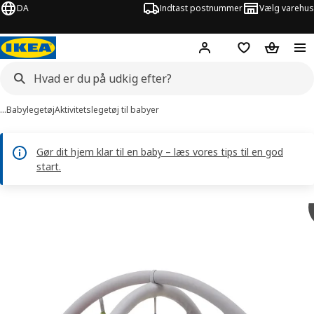
DA
Indtast postnummer
Vælg varehus
Hej!
Log ind her
Huskeliste
Kurv
…
Babylegetøj
Aktivitetslegetøj til babyer
Gør dit hjem klar til en baby – læs vores tips til en god
start.
illeder af GULLIGAST
lleder over