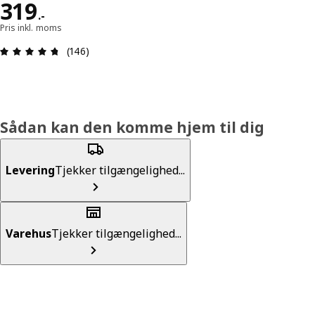
Pris 319.-
319
.
-
Pris inkl. moms
Anmeldelse: 4.7 Ud af 5 Stjerner. Anmeldelser i a
(146)
Sådan kan den komme hjem til dig
Levering
Tjekker tilgængelighed...
Varehus
Tjekker tilgængelighed...