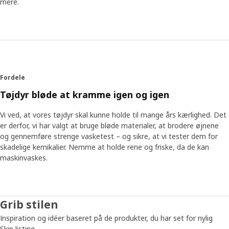
mere.
bruge øjne af plast. Broderede øjne var sikrere og gav
også tøjdyrene mere karakter og personlighed. Designer
Annie Huldén, som har designet mange tøjdyr i årenes løb,
er enig: ”Øjnene er meget vigtige for et tøjdyr, og øjne af
plast kommer nemt til at virke for symmetriske og
udtryksløse, mens broderede øjne er nemmere at variere i
forhold til designet, pupillernes størrelse og øjenvipperne.”
Fordele
Tøjdyr i Børnenes IKEA er elsket af børn over hele verden.
Tøjdyr bløde at kramme igen og igen
Det er en højtelsket ven at lege med og blive trøstet af –
og forældrene behøver ikke være i tvivl om, at sikkerheden
Vi ved, at vores tøjdyr skal kunne holde til mange års kærlighed. Det
er i orden.
er derfor, vi har valgt at bruge bløde materialer, at brodere øjnene
og gennemføre strenge vasketest – og sikre, at vi tester dem for
skadelige kemikalier. Nemme at holde rene og friske, da de kan
maskinvaskes.
Grib stilen
Inspiration og idéer baseret på de produkter, du har set for nylig
Skip listing