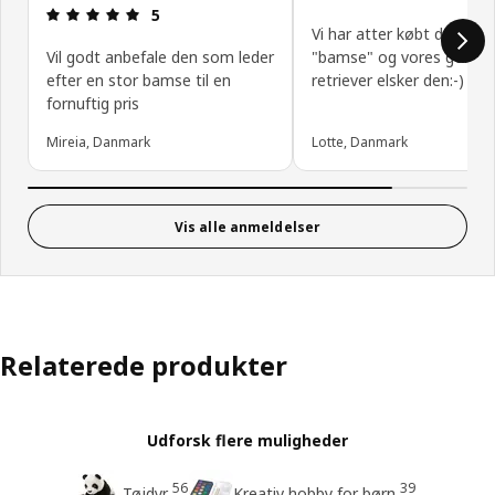
Anmeldelse: 5 Ud af 5 Stjerner.
5
Vi har atter købt denne
Vil godt anbefale den som leder
"bamse" og vores golden
efter en stor bamse til en
retriever elsker den:-)
fornuftig pris
Mireia, Danmark
Lotte, Danmark
Vis alle anmeldelser
Relaterede produkter
Udforsk flere muligheder
56
39
Tøjdyr
Kreativ hobby for børn