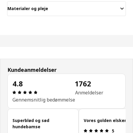
Materialer og pleje
Kundeanmeldelser
4.8
1762
Anmeldelse: 4.8 Ud af 5 Stjerner. Anmeldelser i al
Anmeldelser
Gennemsnitlig bedømmelse
Spring kundeanmeldelser over
Superblød og sød
Vores golden elsker de
hundebamse
Anmeldelse: 
5