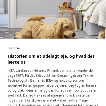
Historie
Historien om et ødelagt øje, og hvad det
lærte os
IKEA varehuset i Helsinki, Finland, var fuldt af kunder den
dag i 1997. På det tidspunkt var Carina Ingelsten Textile
Technologist i Børnenes IKEA og holdt kursus om
sikkerhed for en gruppe medarbejdere. ”Jeg tog en bamse
op og trak i dens arme og ben for at vise, hvor godt de er
syet fast. Da jeg trak i et af øjnene af plast, skete der
noget, der ikke skulle være sket – øjet faldt af,” siger
Carina. Hændelsen var et alvorligt tilbageslag for Børnenes