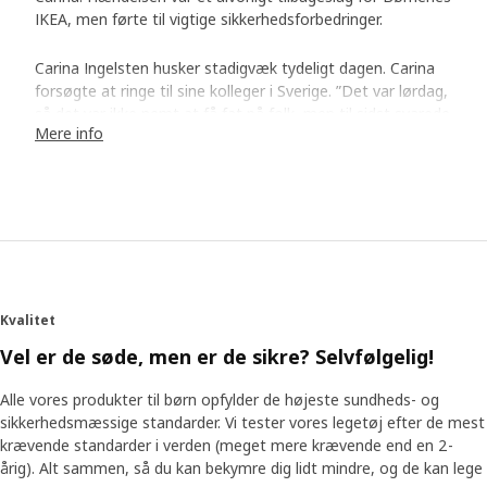
IKEA, men førte til vigtige sikkerhedsforbedringer.
Carina Ingelsten husker stadigvæk tydeligt dagen. Carina
forsøgte at ringe til sine kolleger i Sverige. ”Det var lørdag,
så det var ikke nemt at få fat på folk, men til sidst svarede
Mere info
Jörgen Svensson, min chef i Børnenes IKEA, og det
lykkedes os at få udstedt et globalt salgsstop for vores
tøjdyr.”
Store konsekvenser
Jörgen husker opkaldet. Det var meget alvorligt, at øjet af
plast faldt af bamsen – på trods af alle risikoanalyser og
sikkerhedstjek. Nu, da han ser tilbage på episoden, mener
Kvalitet
han dog, at det førte til noget virkelig godt. ”Takket være
Vel er de søde, men er de sikre? Selvfølgelig!
det, der skete, lærte vi at sætte arbejdet med sikkerhed
endnu mere i system. Vi fastlagde tydeligere procedurer og
Alle vores produkter til børn opfylder de højeste sundheds- og
ansvarsområder.”
sikkerhedsmæssige standarder. Vi tester vores legetøj efter de mest
krævende standarder i verden (meget mere krævende end en 2-
Et mere personligt udtryk
årig). Alt sammen, så du kan bekymre dig lidt mindre, og de kan lege
Hændelsen førte også til beslutningen om slet ikke at