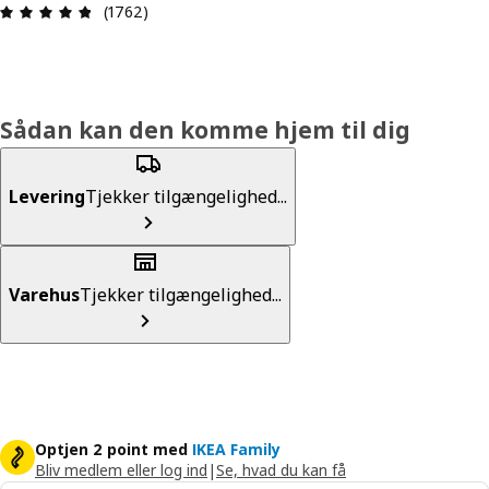
Anmeldelse: 4.8 Ud af 5 Stjerner. Anmeldelser i a
(1762)
Sådan kan den komme hjem til dig
Levering
Tjekker tilgængelighed...
Varehus
Tjekker tilgængelighed...
Optjen 2 point med
IKEA Family
Bliv medlem eller log ind
|
Se, hvad du kan få