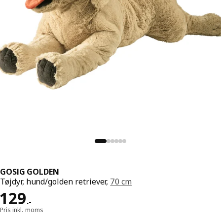
GOSIG GOLDEN
Tøjdyr, hund/golden retriever,
70 cm
Pris 129.-
129
.
-
Pris inkl. moms