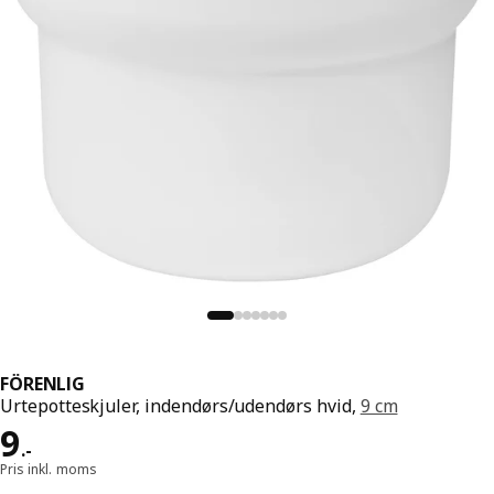
FÖRENLIG
Urtepotteskjuler, indendørs/udendørs hvid,
9 cm
Pris 9.-
9
.
-
Pris inkl. moms