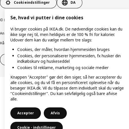
Cookieindstillinger
DA
Se, hvad vi putter i dine cookies
© Inter IKEA Systems B.V. 1999-2026
Vi bruger cookies på IKEA.dk. De nødvendige cookies kan du
Ansvarlig rapportering
Cookiepolitik
Digital tilgængelighed
ikke sige nej til, men heldigvis er de 100 % fri for kalorier.
Udover dem kan du vælge mellem tre slags:
Håndtering af persondata
Salgs- og leveringsbetingelser
Cookies, der måler, hvordan hjemmesiden bruges
Cookies, der personaliserer hjemmesiden, fx husker din
Fortryd dit køb
Fortryd dit køb af service
indkøbskurv og huskeseddel
Cookies til reklame, marketing og sociale medier
Knappen "Accepter" gør det den siger, så her accepterer du
alle cookies, og du vil få en personificeret oplevelse når du
besøger IKEA.dk. Vil du tilpasse dem individuelt skal du vælge
"Cookieindstillinger". Du kan selvfølgelig også bare afvise
alle.
Accepter
Afvis
Cookie - indstillinger