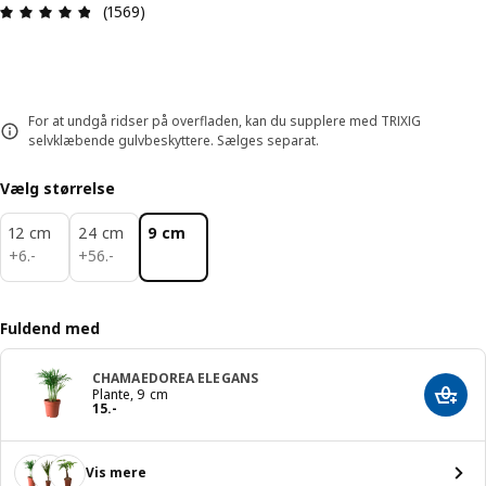
Anmeldelse: 4.8 Ud af 5 Stjerner. Anmeldelser i a
(1569)
For at undgå ridser på overfladen, kan du supplere med TRIXIG
selvklæbende gulvbeskyttere. Sælges separat.
Vælg størrelse
12 cm
24 cm
9 cm
6.-
56.-
+
6
.
-
+
56
.
-
Fuldend med
CHAMAEDOREA ELEGANS
Plante, 9 cm
Læg i
Pris 15.-
15
.
-
Vis mere