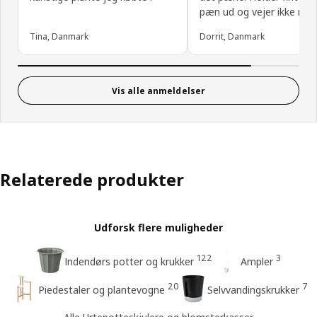
pæn ud og vejer ikke meg
Tina, Danmark
Dorrit, Danmark
Vis alle anmeldelser
Relaterede produkter
Udforsk flere muligheder
122
3
Indendørs potter og krukker
Ampler
20
7
Piedestaler og plantevogne
Selvvandingskrukker