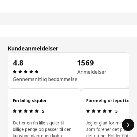
Kundeanmeldelser
4.8
1569
Anmeldelse: 4.8 Ud af 5 Stjerner. Anmeldelser i al
Anmeldelser
Gennemsnitlig bedømmelse
Spring kundeanmeldelser over
Fin billig skjuler
Förenelig urtepotte
Anmeldelse: 5 Ud af 5 Stjerner.
Anmeldelse: 
5
5
Det er en fin lille skjuler til
Jeg er glad for min urtep
billige penge og passer til den
som förener det praktis
kunstige plante jeg købte .
det pæne. Holder fint van