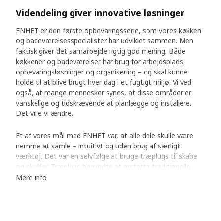
Videndeling giver innovative løsninger
ENHET er den første opbevaringsserie, som vores køkken-
og badeværelsesspecialister har udviklet sammen. Men
faktisk giver det samarbejde rigtig god mening. Både
køkkener og badeværelser har brug for arbejdsplads,
opbevaringsløsninger og organisering – og skal kunne
holde til at blive brugt hver dag i et fugtigt miljø. Vi ved
også, at mange mennesker synes, at disse områder er
vanskelige og tidskrævende at planlægge og installere.
Det ville vi ændre.
Et af vores mål med ENHET var, at alle dele skulle være
nemme at samle – intuitivt og uden brug af særligt
værktøj. Det var en selvfølge at bruge træplugs til skabe
og skuffer. Træplugs begyndte at erstatte traditionelle
beslag i IKEA sortimentet for nogle få år siden.
Mere info
Nemt at samle med “Grisen”
Men vi havde brug for en ny løsning til den åbne reol med