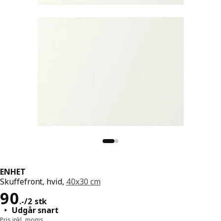
ENHET
Skuffefront, hvid,
40x30 cm
Pris 90.-/2 stk
90
.
-
/2 stk
Udgår snart
Pris inkl. moms