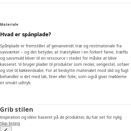
metalstel. Det var sådan, “Grisen” så dagens lys – en
metalplug, der gør, at du nemt kan samle stellet med et
enkelt klik. “Den ligner trynen på en lille gris, så kælenavnet
kom helt af sig selv”, siger produktudvikler Daniel Loader,
Materiale
som var en del af projektet.
Hvad er spånplade?
Pålideligt stål
Spånplade er fremstillet af genanvendt træ og restmateriale fra
En af udfordringerne med metalstellene var, at stålet
savværker – og det betyder, at træstykker i en forkert farve, træflis
skulle kunne holde til det fugtige miljø i køkkener og
og savsmuld bliver til en ressource i stedet for måske at blive
badeværelser – uden at ruste. “Vi fandt en metode kaldet
kasseret. Vi bruger plader til produkter som reoler, sengestel, sofaer
AD-belægning i bilindustrien”, siger Daniel og beskriver,
og stel til køkkenskabe. For at beskytte materialet mod slid og fugt
hvordan alle dele af stellet dyppes i coatingen. “Efter at vi
behandler vi det med lak, finer eller folie, som også giver møblerne
havde set fotos fra laboratorietesten, blev det klart, at vi
et smukt udtryk.
havde fundet den rigtige løsning. Der var rust på dele med
andre belægninger, men dem med AD-belægning var
rustfri.” Når Daniel ser tilbage på projektet, mener han, at
det resulterede i en vigtig gensidig forståelse. “Der sker
Grib stilen
noget, når du bringer mange mennesker med forskellige
Inspiration og idéer baseret på de produkter, du har set for nylig
erfaringer sammen, og det kan skabe en stærk og
Skip listing
innovativ drivkraft.”