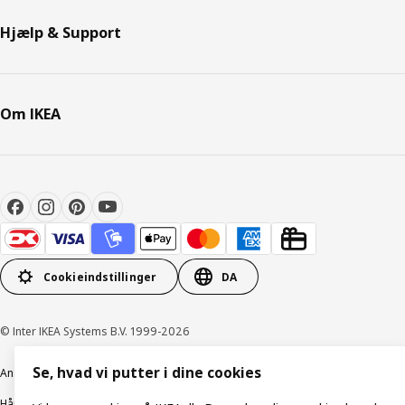
Hjælp & Support
Om IKEA
Cookieindstillinger
DA
© Inter IKEA Systems B.V. 1999-2026
Se, hvad vi putter i dine cookies
Ansvarlig rapportering
Cookiepolitik
Digital tilgængelighed
Håndtering af persondata
Salgs- og leveringsbetingelser