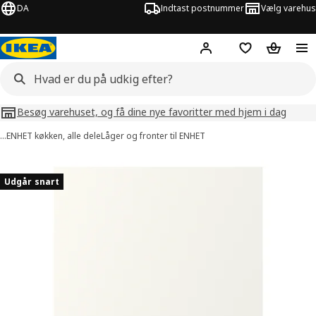
DA
Indtast postnummer
Vælg varehus
Hej!
Log ind her
Huskeliste
Kurv
Besøg varehuset, og få dine nye favoritter med hjem i dag
…
ENHET køkken, alle dele
Låger og fronter til ENHET
illeder af ENHET
lleder over
Udgår snart