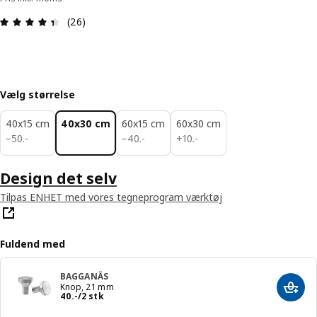
Anmeldelse: 4.4 Ud af 5 Stjerner. Anmeldelser i a
(26)
Vælg størrelse
40x15 cm
40x30 cm
60x15 cm
60x30 cm
50.-
40.-
10.-
−
50
.
-
−
40
.
-
+
10
.
-
Design det selv
Tilpas ENHET med vores tegneprogram værktøj
Fuldend med
BAGGANÄS
Knop, 21 mm
Læg i
Pris 40.-/2 stk
40
.
-
/2 stk