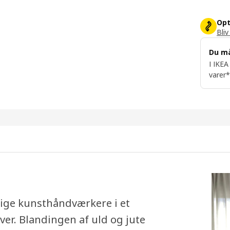
Opt
Bliv
Du m
I IKEA
varer*
ige kunsthåndværkere i et
er. Blandingen af uld og jute