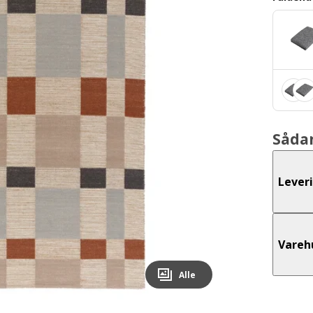
Såda
Lever
Vareh
Alle