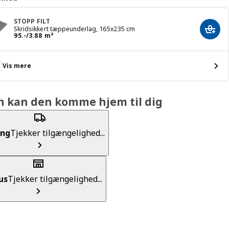
STOPP FILT
Skridsikkert tæppeunderlag, 165x235 cm
Læg i
Pris 95.-/3.88 m²
95
.
-
/3.88 m²
Vis mere
n kan den komme hjem til dig
ing
Tjekker tilgængelighed...
us
Tjekker tilgængelighed...