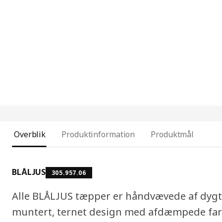
Overblik
Produktinformation
Produktmål
BLÅLJUS
305.957.06
Alle BLÅLJUS tæpper er håndvævede af dygt
muntert, ternet design med afdæmpede farv