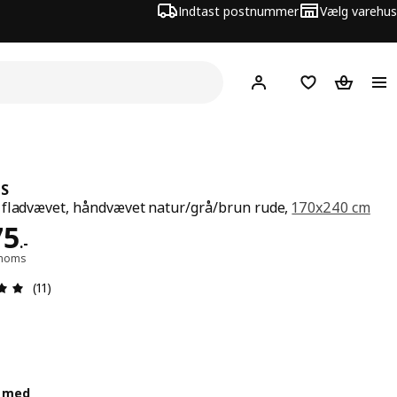
Indtast postnummer
Vælg varehus
Hej!
Log ind her
Huskeliste
Kurv
US
fladvævet, håndvævet natur/grå/brun rude,
170x240 cm
 1375.-
75
.
-
. moms
Anmeldelse: 5 Ud af 5 Stjerner. Anmeldelser i alt: 11
(11)
d med