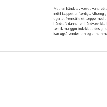
Med en håndvæv væves vandrette t
indtil tæppet er færdigt. Afhængigt
uger at fremstille et tæppe med de
håndtuft danner en håndvæv ikke l
teknik muliggør indviklede design
kan også vendes om og er nemme a