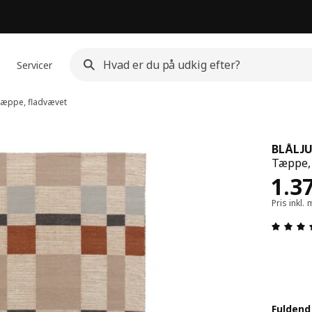
Servicer
æppe, fladvævet
BLÅLJ
Tæppe, 
Pris
1.3
Pris inkl
Fulden