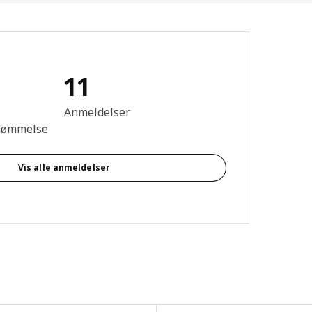
11
se: 5 Ud af 5 Stjerner. Anmeldelser i alt: 11
Anmeldelser
dømmelse
Vis alle anmeldelser