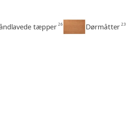
26
23
åndlavede tæpper
Dørmåtter