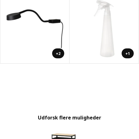
+2
+1
Udforsk flere muligheder