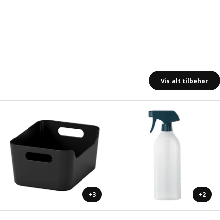
Vis alt tilbehør
+3
+2