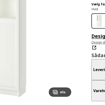
Vælg fa
Hvid
Desig
Design d
Såda
Lever
Vareh
Alle