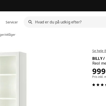
Servicer
er/vitlåger
Se hele 
BILLY 
Reol me
Pris
999
Pris inkl