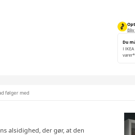
Opt
Bliv
Du m
I IKEA
varer*
d følger med
ens alsidighed, der gør, at den