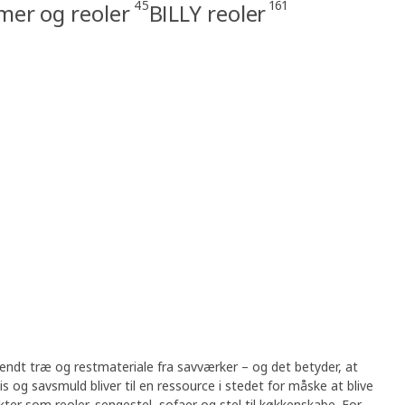
45
161
er og reoler
BILLY reoler
vendt træ og restmateriale fra savværker – og det betyder, at
lis og savsmuld bliver til en ressource i stedet for måske at blive
ukter som reoler, sengestel, sofaer og stel til køkkenskabe. For