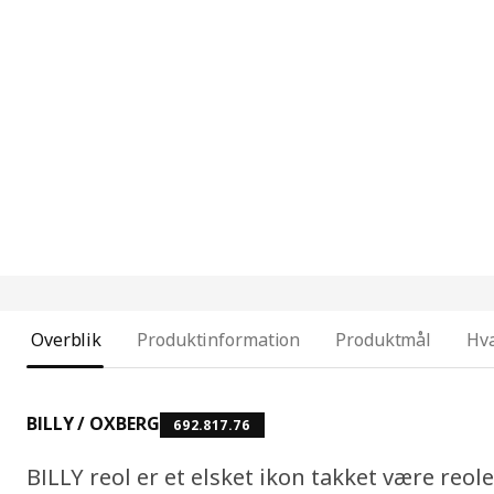
Overblik
Produktinformation
Produktmål
Hva
BILLY / OXBERG
692.817.76
BILLY reol er et elsket ikon takket være reol