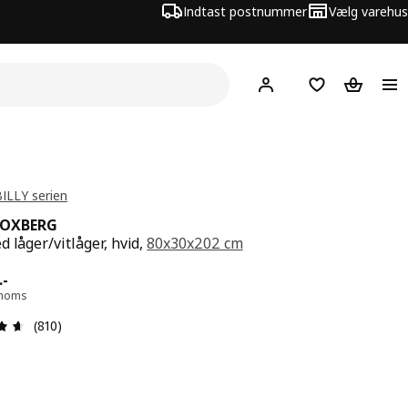
Indtast postnummer
Vælg varehus
Hej!
Log ind her
Huskeliste
Kurv
BILLY serien
/ OXBERG
d låger/vitlåger, hvid,
80x30x202 cm
 999.-
.
-
. moms
Anmeldelse: 4.6 Ud af 5 Stjerner. Anmeldelser i alt: 810
(810)