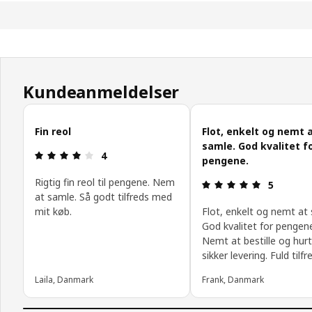
Kundeanmeldelser
Spring kundeanmeldelser over
Fin reol
Flot, enkelt og nemt 
samle. God kvalitet f
Anmeldelse: 4 Ud af 5 Stjerner.
4
pengene.
Rigtig fin reol til pengene. Nem
Anmeldelse:
5
at samle. Så godt tilfreds med
mit køb.
Flot, enkelt og nemt at
God kvalitet for pengen
Nemt at bestille og hurt
sikker levering. Fuld tilf
Laila, Danmark
Frank, Danmark