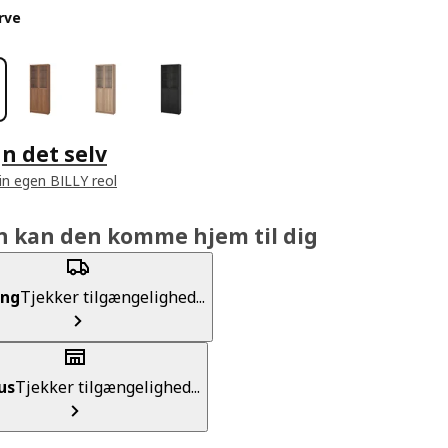
rve
n det selv
in egen BILLY reol
n kan den komme hjem til dig
ing
Tjekker tilgængelighed...
us
Tjekker tilgængelighed...