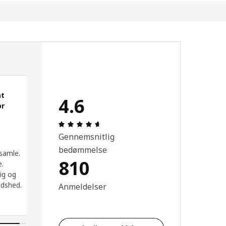
at
4.6
or
Anmeldelse: 4.6 Ud af 5 Stjerner. Anmel
 5 Ud af 5 Stjerner.
Gennemsnitlig
bedømmelse
 samle.
810
e.
ig og
redshed.
Anmeldelser