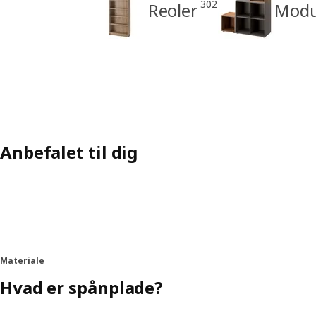
302
Reoler
Modu
Anbefalet til dig
Materiale
Hvad er spånplade?