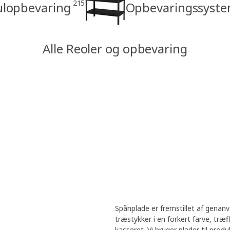
215
lopbevaring
Opbevaringssystem
Alle Reoler og opbevaring
Spånplade er fremstillet af genan
træstykker i en forkert farve, træf
kasseret. Vi bruger plader til prod