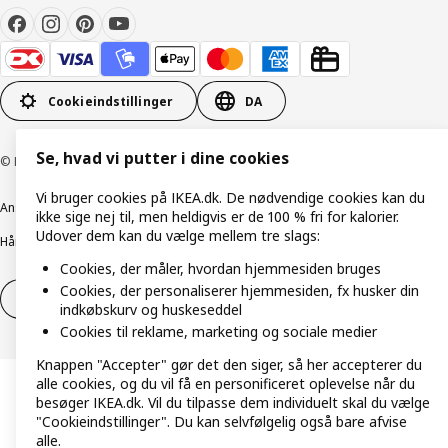
Cookieindstillinger
DA
Se, hvad vi putter i dine cookies
© Inter IKEA Systems B.V. 1999-2026
Vi bruger cookies på IKEA.dk. De nødvendige cookies kan du
Ansvarlig rapportering
Cookiepolitik
Digital tilgængelighed
ikke sige nej til, men heldigvis er de 100 % fri for kalorier.
Udover dem kan du vælge mellem tre slags:
Håndtering af persondata
Salgs- og leveringsbetingelser
Cookies, der måler, hvordan hjemmesiden bruges
Cookies, der personaliserer hjemmesiden, fx husker din
Fortryd dit køb
Fortryd dit køb af service
indkøbskurv og huskeseddel
Cookies til reklame, marketing og sociale medier
Knappen "Accepter" gør det den siger, så her accepterer du
alle cookies, og du vil få en personificeret oplevelse når du
besøger IKEA.dk. Vil du tilpasse dem individuelt skal du vælge
"Cookieindstillinger". Du kan selvfølgelig også bare afvise
alle.