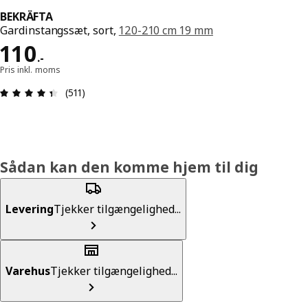
BEKRÄFTA
Gardinstangssæt, sort,
120-210 cm 19 mm
Pris 110.-
110
.
-
Pris inkl. moms
Anmeldelse: 4.4 Ud af 5 Stjerner. Anmeldelser i al
(511)
Sådan kan den komme hjem til dig
Levering
Tjekker tilgængelighed...
Varehus
Tjekker tilgængelighed...