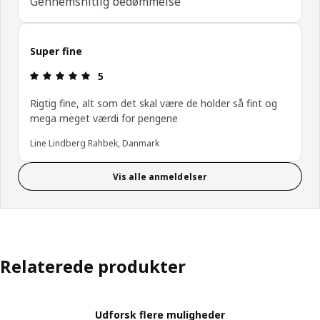
Gennemsnitlig bedømmelse
Super fine
Anmeldelse: 5 Ud af 5 Stjerner.
5
Rigtig fine, alt som det skal være de holder så fint og
mega meget værdi for pengene
Line Lindberg Rahbek, Danmark
Vis alle anmeldelser
Relaterede produkter
Udforsk flere muligheder