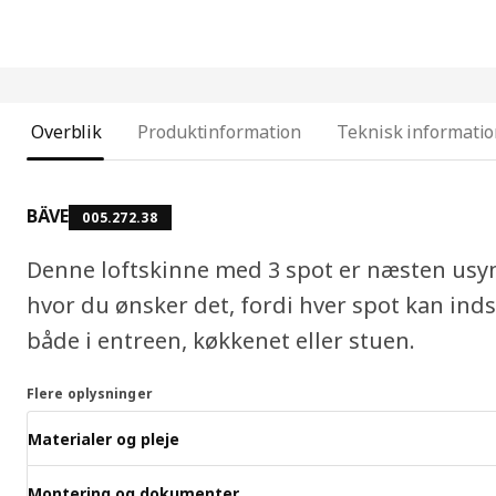
Overblik
Produktinformation
Teknisk informati
BÄVE
005.272.38
Denne loftskinne med 3 spot er næsten usynli
hvor du ønsker det, fordi hver spot kan indst
både i entreen, køkkenet eller stuen.
Flere oplysninger
Materialer og pleje
Montering og dokumenter