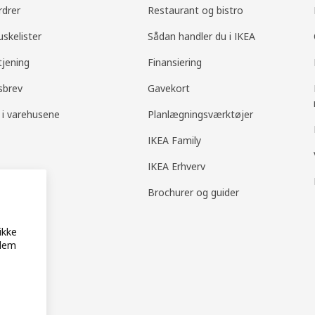
rdrer
Restaurant og bistro
uskelister
Sådan handler du i IKEA
tjening
Finansiering
sbrev
Gavekort
 i varehusene
Planlægningsværktøjer
IKEA Family
IKEA Erhverv
Brochurer og guider
ikke
 dem