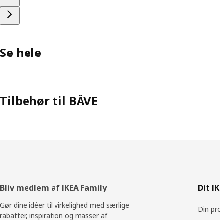
Se hele
Tilbehør til BÄVE
Footer
Bliv medlem af IKEA Family
Dit I
Gør dine idéer til virkelighed med særlige
Din pro
rabatter, inspiration og masser af