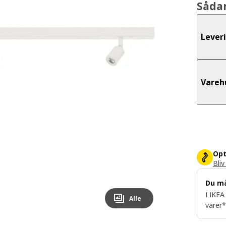
Såda
Lever
Vareh
Opt
Bliv
Du m
I IKEA
Alle
varer*