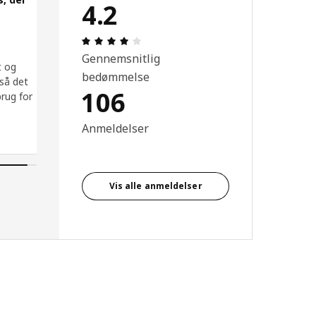
4.2
 5 Ud af 5 Stjerner.
Anmeldelse: 4.2 Ud af 5 Stjerner. Anmel
Gennemsnitlig
t og
bedømmelse
 så det
106
brug for
Anmeldelser
Vis alle anmeldelser