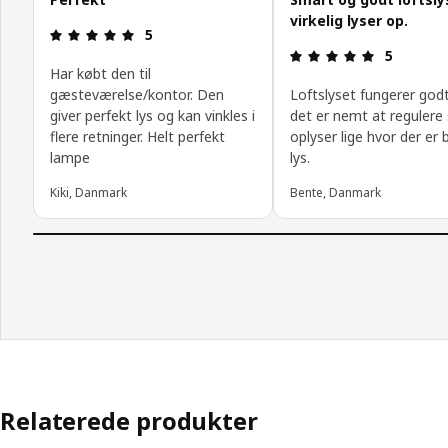
virkelig lyser op.
Anmeldelse: 5 Ud af 5 Stjerner.
5
Anmeldelse:
5
Har købt den til
gæsteværelse/kontor. Den
Loftslyset fungerer god
giver perfekt lys og kan vinkles i
det er nemt at regulere
flere retninger. Helt perfekt
oplyser lige hvor der er 
lampe
lys.
Kiki, Danmark
Bente, Danmark
Relaterede produkter