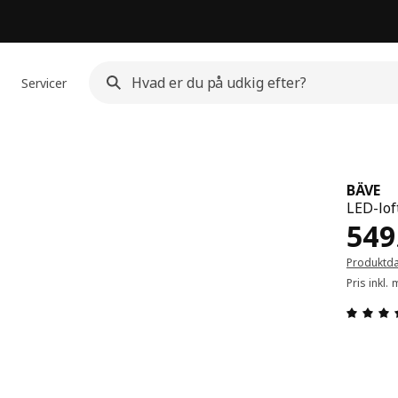
Servicer
BÄVE
LED-lof
Pris
549
Produktd
Pris inkl