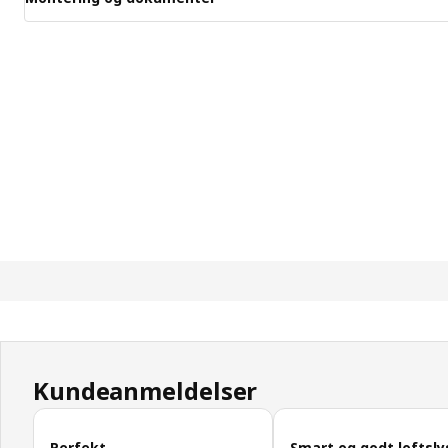
Kundeanmeldelser
Spring kundeanmeldelser over
Perfekt
Smart og godt loftsly