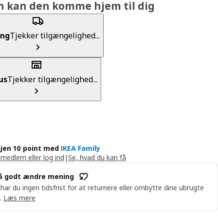
n kan den komme hjem til dig
ing
Tjekker tilgængelighed...
us
Tjekker tilgængelighed...
jen 10 point med
IKEA Family
 medlem eller log ind
|
Se, hvad du kan få
å godt ændre mening
 har du ingen tidsfrist for at returnere eller ombytte dine ubrugte
.
Læs mere