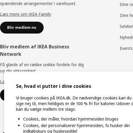
spændende arrangementer i varehuset.
Dine o
Læs mere om IKEA Family
Dine h
Selvbe
Bliv medlem nu
Nyhed
Bliv medlem af IKEA Business
Events
Network
Få glæde af en række unikke fordele for dig
og din virksomhed.
Læs mere om IKEA Business Network
Se, hvad vi putter i dine cookies
Bliv medlem nu
Vi bruger cookies på IKEA.dk. De nødvendige cookies kan du 
sige nej til, men heldigvis er de 100 % fri for kalorier. Udover
kan du vælge mellem tre slags:
Cookies, der måler, hvordan hjemmesiden bruges
Cookies, der personaliserer hjemmesiden, fx husker din
indkøbskurv og huskeseddel