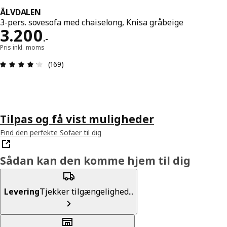
ÄLVDALEN
3-pers. sovesofa med chaiselong, Knisa gråbeige
Pris 3200.-
3.200
.
-
Pris inkl. moms
Anmeldelse: 4.2 Ud af 5 Stjerner. Anmeldelser i a
(169)
Tilpas og få vist muligheder
Find den perfekte Sofaer til dig
Sådan kan den komme hjem til dig
Levering
Tjekker tilgængelighed...