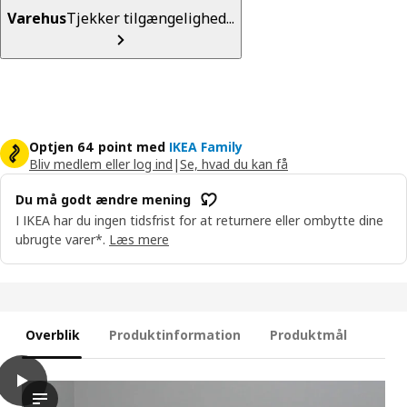
Varehus
Tjekker tilgængelighed...
Optjen 64 point med
IKEA Family
Bliv medlem eller log ind
|
Se, hvad du kan få
Du må godt ændre mening
I IKEA har du ingen tidsfrist for at returnere eller ombytte dine
ubrugte varer*.
Læs mere
Overblik
Produktinformation
Produktmål
play
ÄLVDALEN 3-pers. sovesofa med chaiselong, Knisa gråbeige
Videoen viser en scene, hvor en person demonstrerer de innov