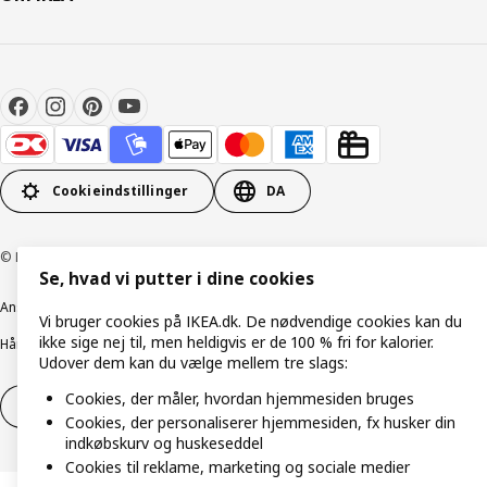
Cookieindstillinger
DA
© Inter IKEA Systems B.V. 1999-2026
Se, hvad vi putter i dine cookies
Ansvarlig rapportering
Cookiepolitik
Digital tilgængelighed
Vi bruger cookies på IKEA.dk. De nødvendige cookies kan du
ikke sige nej til, men heldigvis er de 100 % fri for kalorier.
Håndtering af persondata
Salgs- og leveringsbetingelser
Udover dem kan du vælge mellem tre slags:
Cookies, der måler, hvordan hjemmesiden bruges
Fortryd dit køb
Fortryd dit køb af service
Cookies, der personaliserer hjemmesiden, fx husker din
indkøbskurv og huskeseddel
Cookies til reklame, marketing og sociale medier