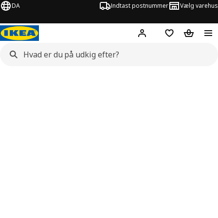
DA
Indtast postnummer
Vælg varehus
Hej!
Log ind her
Huskeliste
Kurv