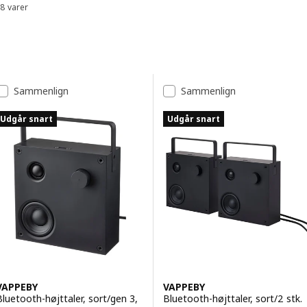
8 varer
Sorter og filtrer
Spring til resultater
Resultatliste
Sammenlign
Sammenlign
Udgår snart
Udgår snart
VAPPEBY
VAPPEBY
Bluetooth-højttaler, sort/gen 3,
Bluetooth-højttaler, sort/2 stk.