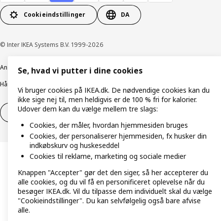
Cookieindstillinger
DA
© Inter IKEA Systems B.V. 1999-2026
Ansvarlig rapportering
Cookiepolitik
Digital tilgængelighed
Se, hvad vi putter i dine cookies
Håndtering af persondata
Salgs- og leveringsbetingelser
Vi bruger cookies på IKEA.dk. De nødvendige cookies kan du
ikke sige nej til, men heldigvis er de 100 % fri for kalorier.
Udover dem kan du vælge mellem tre slags:
Fortryd dit køb
Fortryd dit køb af service
Cookies, der måler, hvordan hjemmesiden bruges
Cookies, der personaliserer hjemmesiden, fx husker din
indkøbskurv og huskeseddel
Cookies til reklame, marketing og sociale medier
Knappen "Accepter" gør det den siger, så her accepterer du
alle cookies, og du vil få en personificeret oplevelse når du
besøger IKEA.dk. Vil du tilpasse dem individuelt skal du vælge
"Cookieindstillinger". Du kan selvfølgelig også bare afvise
alle.