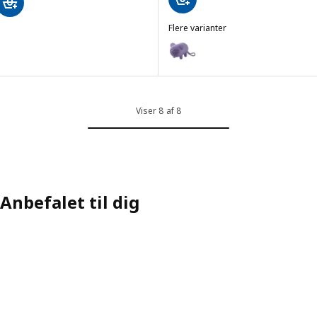
Flere varianter
GREJSIMOJS
Mulighed: GREJSIMOJS, Bærbar Bl
Viser 8 af 8
Anbefalet til dig