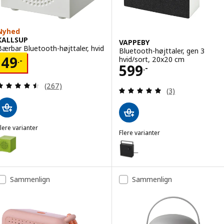
Nyhed
KALLSUP
VAPPEBY
Bærbar Bluetooth-højttaler, hvid
Bluetooth-højttaler, gen 3
Pris 49.-
49
hvid/sort, 20x20 cm
.-
Pris 599.-
599
.-
Anmeld: 4.5 ud af 5 Stjerner. Anmeldelser i alt:
(267)
Anmeld: 5 ud af 5
(3)
lere varianter
Flere varianter
KALLSUP
ulighed: KALLSUP, Bærbar Bluetooth-højttaler, gulgrøn
VAPPEBY
Mulighed: VAPPEBY, Bluetooth-h
ulighed: KALLSUP, Bærbar Bluetooth-højttaler, pink
Sammenlign
Sammenlign