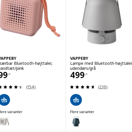
VAPPEBY
VAPPEBY
Bærbar Bluetooth-højttaler,
Lampe med Bluetooth-højttaler
vandtæt/pink
udendørs/grå
Pris 99.-
Pris 499.-
99
499
.-
.-
Anmeld: 4.4 ud af 5 Stjerner. Anmeldelser i alt:
Anmeld: 4.6 ud af
(154)
(210)
lere varianter
Flere varianter
VAPPEBY
VAPPEBY
ulighed: VAPPEBY, Bærbar Bluetooth-højttaler, vandtæt/hvid
Mulighed: VAPPEBY, Lampe med B