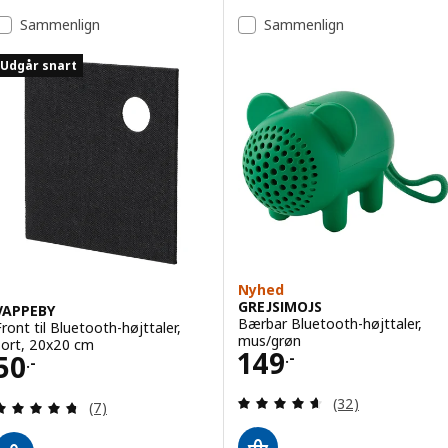
Sammenlign
Sammenlign
Udgår snart
Nyhed
GREJSIMOJS
VAPPEBY
Bærbar Bluetooth-højttaler,
Front til Bluetooth-højttaler,
mus/grøn
sort, 20x20 cm
Pris 149.-
149
Pris 50.-
50
.-
.-
Anmeld: 4.6 ud af
(32)
Anmeld: 4.7 ud af 5 Stjerner. Anmeldelser i alt:
(7)