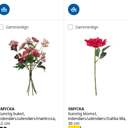
Sammenlign
Sammenlign
SMYCKA
SMYCKA
Kunstig buket,
Kunstig blomst,
indendørs/udendørs/mørkrosa,
indendørs/udendørs/Dahlia lilla,
52 cm
30 cm