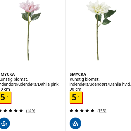
SMYCKA
SMYCKA
Kunstig blomst,
Kunstig blomst,
indendørs/udendørs/Dahlia pink,
indendørs/udendørs/Dahlia hvid,
30 cm
30 cm
Pris 5.-
Pris 5.-
5
5
.-
.-
Anmeld: 4.8 ud af 5 Stjerner. Anmeldelser i alt:
Anmeld: 4.8 ud af
(149)
(155)