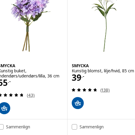
SMYCKA
SMYCKA
Kunstig buket,
Kunstig blomst, lilje/hvid, 85 cm
Pris 39.-
39
indendørs/udendørs/lilla, 36 cm
.-
Pris 55.-
55
.-
Anmeld: 4.7 ud af
(138)
Anmeld: 4.7 ud af 5 Stjerner. Anmeldelser i alt:
(43)
Sammenlign
Sammenlign