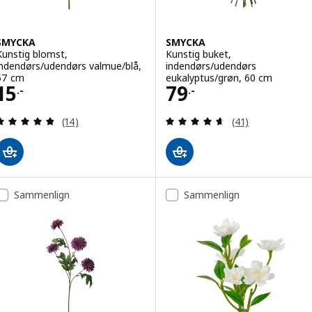
SMYCKA
SMYCKA
Kunstig blomst,
Kunstig buket,
indendørs/udendørs valmue/blå,
indendørs/udendørs
57 cm
eukalyptus/grøn, 60 cm
Pris 15.-
Pris 79.-
15
79
.-
.-
Anmeld: 4.8 ud af 5 Stjerner. Anmeldelser i alt:
Anmeld: 4.6 ud af
(14)
(41)
Sammenlign
Sammenlign