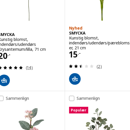
Nyhed
SMYCKA
SMYCKA
Kunstig blomst,
Kunstig blomst,
indendørs/udendørs/pærebloms
indendørs/udendørs
er, 21 cm
Krysantemum/lilla, 71 cm
Pris 15.-
15
Pris 20.-
20
.-
.-
Anmeld: 2.5 ud af
(2)
Anmeld: 5 ud af 5 Stjerner. Anmeldelser i alt:
(14)
Sammenlign
Sammenlign
Populær