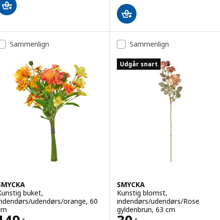
Sammenlign
Sammenlign
Udgår snart
SMYCKA
SMYCKA
Kunstig buket,
Kunstig blomst,
indendørs/udendørs/orange, 60
indendørs/udendørs/Rose
cm
gyldenbrun, 63 cm
.-
.-