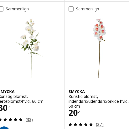
Sammenlign
Sammenlign
SMYCKA
SMYCKA
Kunstig blomst,
Kunstig blomst,
ærteblomst/hvid, 60 cm
indendørs/udendørs/orkide hvid,
Pris 30.-
30
60 cm
.-
Pris 20.-
20
.-
Anmeld: 4.8 ud af 5 Stjerner. Anmeldelser i alt:
(33)
Anmeld: 4.8 ud af
(27)