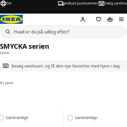
DA
Indtast postnummer
Vælg varehus
Hej!
Log ind her
Huskeliste
Kurv
SMYCKA serien
Serier
Besøg varehuset, og få dine nye favoritter med hjem i dag
81 varer
Sorter og filtrer
Spring til resultater
Resultatliste
Sammenlign
Sammenlign