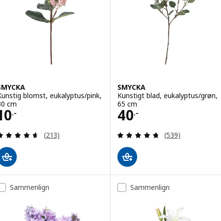
SMYCKA
SMYCKA
Kunstig blomst, eukalyptus/pink,
Kunstigt blad, eukalyptus/grøn,
30 cm
65 cm
Pris 10.-
Pris 40.-
10
40
.-
.-
Anmeld: 4.6 ud af 5 Stjerner. Anmeldelser i alt:
Anmeld: 4.7 ud af
(213)
(539)
Sammenlign
Sammenlign