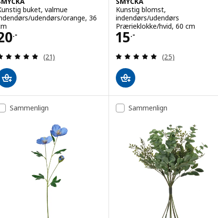
SMYCKA
SMYCKA
Kunstig buket, valmue
Kunstig blomst,
indendørs/udendørs/orange, 36
indendørs/udendørs
cm
Prærieklokke/hvid, 60 cm
Pris 20.-
Pris 15.-
20
15
.-
.-
Anmeld: 4.9 ud af 5 Stjerner. Anmeldelser i alt:
Anmeld: 5 ud af 5
(21)
(25)
Sammenlign
Sammenlign