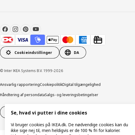
Cookieindstillinger
DA
© Inter IKEA Systems B.V. 1999-2026
Ansvarlig rapportering
Cookiepolitik
Digital tilgængelighed
Håndtering af persondata
Salgs- og leveringsbetingelser
Fortryd dit køb
Fortryd dit køb af service
Se, hvad vi putter i dine cookies
Vi bruger cookies på IKEA.dk. De nødvendige cookies kan du
ikke sige nej til, men heldigvis er de 100 % fri for kalorier.