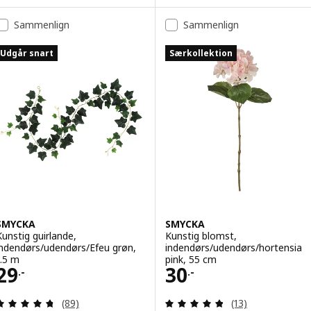
Sammenlign
Sammenlign
Udgår snart
Særkollektion
SMYCKA
SMYCKA
Kunstig guirlande,
Kunstig blomst,
indendørs/udendørs/Efeu grøn,
indendørs/udendørs/hortensia
1.5 m
pink, 55 cm
Pris 29.-
Pris 30.-
29
30
.-
.-
Anmeld: 4.7 ud af 5 Stjerner. Anmeldelser i alt:
Anmeld: 4.8 ud af
(89)
(13)