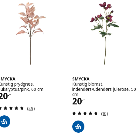
SMYCKA
SMYCKA
Kunstig prydgræs,
Kunstig blomst,
eukalyptus/pink, 60 cm
indendørs/udendørs julerose, 50
Pris 20.-
20
cm
.-
Pris 20.-
20
.-
Anmeld: 4.7 ud af 5 Stjerner. Anmeldelser i alt:
(29)
Anmeld: 4.7 ud af
(10)