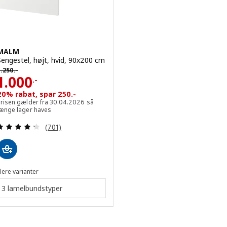
MALM
Sengestel, højt, hvid, 90x200 cm
ørpris 1250.-
1.250
.-
Pris 1000.-
1.000
.-
20% rabat, spar 250.-
Prisen gælder fra 30.04.2026 så
længe lager haves
Anmeld: 4.3 ud af 5 Stjerner. Anmeldelser i alt:
(701)
lere varianter
3 lamelbundstyper