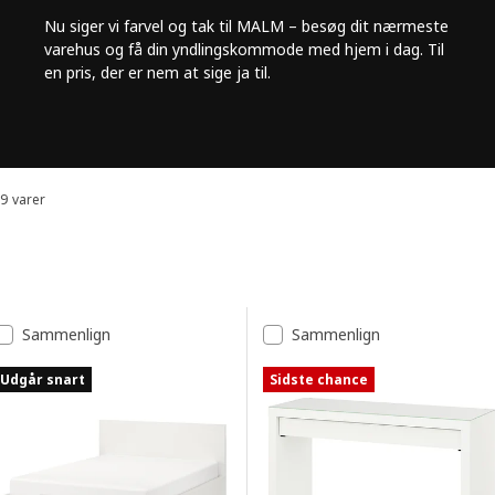
Nu siger vi farvel og tak til MALM – besøg dit nærmeste
varehus og få din yndlingskommode med hjem i dag. Til
en pris, der er nem at sige ja til.
9 varer
Sorter og filtrer
Spring til resultater
Resultatliste
Sammenlign
Sammenlign
Udgår snart
Sidste chance