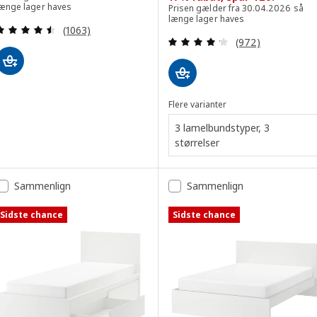
længe lager haves
Prisen gælder fra 30.04.2026 så
længe lager haves
Anmeld: 4.5 ud af 5 Stjerner. Anmeldelser i alt:
(1063)
Anmeld: 4.2 ud af
(972)
Flere varianter
3 lamelbundstyper, 3
størrelser
Sammenlign
Sammenlign
Sidste chance
Sidste chance