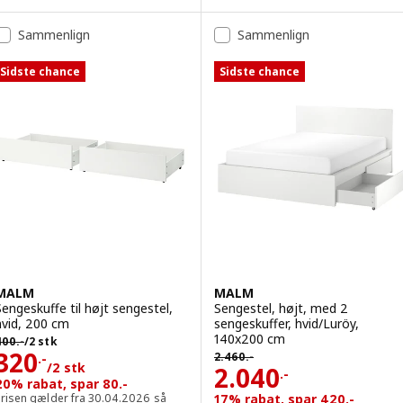
Sammenlign
Sammenlign
Sidste chance
Sidste chance
MALM
MALM
Sengeskuffe til højt sengestel,
Sengestel, højt, med 2
hvid, 200 cm
sengeskuffer, hvid/Luröy,
ørpris 400.-/2 stk
140x200 cm
400
.-
/2 stk
Førpris 2460.-
Pris 320.-/2 stk
320
2.460
.-
.-
/2 stk
Pris 2040.-
2.040
.-
20% rabat, spar 80.-
Prisen gælder fra 30.04.2026 så
17% rabat, spar 420.-