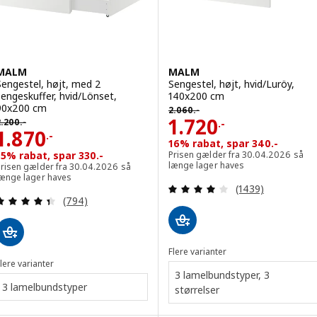
MALM
MALM
Sengestel, højt, med 2
Sengestel, højt, hvid/Luröy,
sengeskuffer, hvid/Lönset,
140x200 cm
Førpris 2060.-
90x200 cm
2.060
.-
ørpris 2200.-
Pris 1720.-
1.720
2.200
.-
.-
Pris 1870.-
1.870
.-
16% rabat, spar 340.-
15% rabat, spar 330.-
Prisen gælder fra 30.04.2026 så
længe lager haves
Prisen gælder fra 30.04.2026 så
længe lager haves
Anmeld: 4 ud af 5
(1439)
Anmeld: 4.4 ud af 5 Stjerner. Anmeldelser i alt:
(794)
Flere varianter
lere varianter
3 lamelbundstyper, 3
3 lamelbundstyper
størrelser