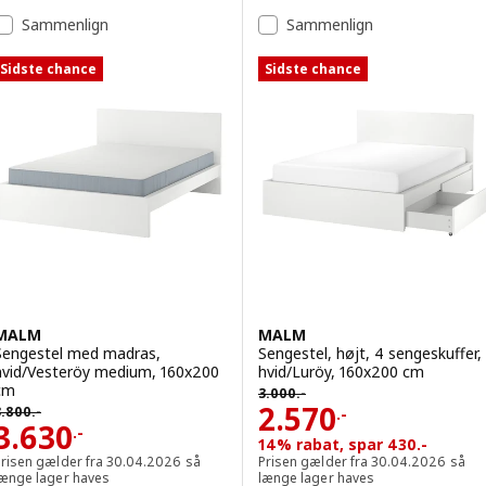
Sammenlign
Sammenlign
Sidste chance
Sidste chance
MALM
MALM
Sengestel med madras,
Sengestel, højt, 4 sengeskuffer,
hvid/Vesteröy medium, 160x200
hvid/Luröy, 160x200 cm
Førpris 3000.-
cm
3.000
.-
ørpris 3800.-
Pris 2570.-
2.570
3.800
.-
.-
Pris 3630.-
3.630
.-
14% rabat, spar 430.-
Prisen gælder fra 30.04.2026 så
Prisen gælder fra 30.04.2026 så
længe lager haves
længe lager haves