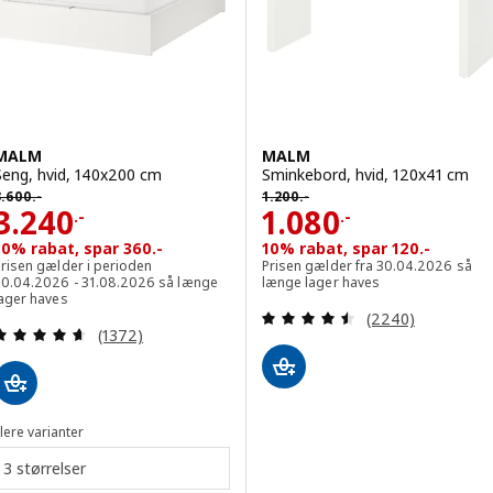
MALM
MALM
Seng, hvid, 140x200 cm
Sminkebord, hvid, 120x41 cm
600.-
Førpris 1200.-
3.600
.-
1.200
.-
Pris 3240.-
Pris 1080.-
3.240
1.080
.-
.-
10% rabat, spar 360.-
10% rabat, spar 120.-
Prisen gælder i perioden
Prisen gælder fra 30.04.2026 så
30.04.2026 - 31.08.2026 så længe
længe lager haves
lager haves
Anmeld: 4.5 ud af
(2240)
Anmeld: 4.6 ud af 5 Stjerner. Anmeldelser i alt:
(1372)
lere varianter
3 størrelser