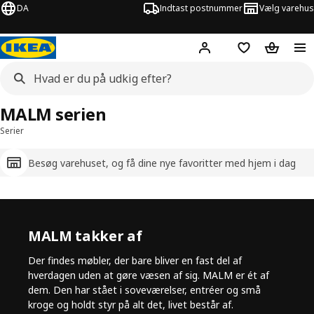
DA
Indtast postnummer
Vælg varehus
Hej!
Log ind her
Huskeliste
Kurv
MALM serien
Serier
Besøg varehuset, og få dine nye favoritter med hjem i dag
MALM takker af
Der findes møbler, der bare bliver en fast del af
hverdagen uden at gøre væsen af sig. MALM er ét af
dem. Den har stået i soveværelser, entréer og små
kroge og holdt styr på alt det, livet består af.