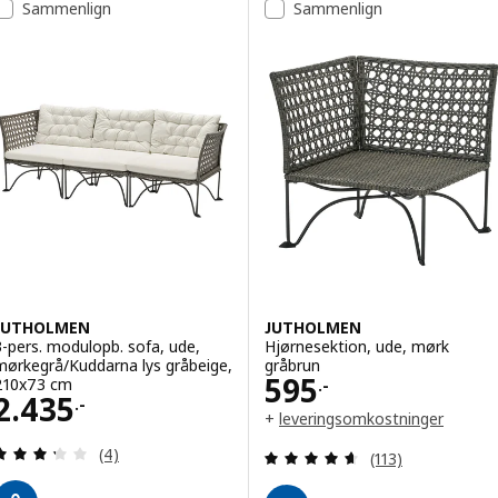
Sammenlign
Sammenlign
JUTHOLMEN
JUTHOLMEN
3-pers. modulopb. sofa, ude,
Hjørnesektion, ude, mørk
mørkegrå/Kuddarna lys gråbeige,
gråbrun
Pris 595.-
595
210x73 cm
.-
Pris 2435.-
2.435
.-
+
leveringsomkostninger
(Åbner i et nyt vindue)
Anmeld: 3.3 ud af 5 Stjerner. Anmeldelser i alt:
Anmeld: 4.6 ud af
(4)
(113)