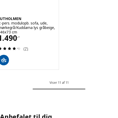
JUTHOLMEN
2-pers. modulopb. sofa, ude,
mørkegrå/Kuddarna lys gråbeige,
146x73 cm
Pris 1490.-
1.490
.-
Anmeld: 4.3 ud af 5 Stjerner. Anmeldelser i alt:
(7)
Viser 11 af 11
Anbefalet til dig