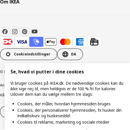
Om IKEA
Cookieindstillinger
DA
Se, hvad vi putter i dine cookies
© Inter IKEA Systems B.V. 1999-2026
Vi bruger cookies på IKEA.dk. De nødvendige cookies kan du
Ansvarlig rapportering
Cookiepolitik
Digital tilgængelighed
ikke sige nej til, men heldigvis er de 100 % fri for kalorier.
Udover dem kan du vælge mellem tre slags:
Håndtering af persondata
Salgs- og leveringsbetingelser
Cookies, der måler, hvordan hjemmesiden bruges
Cookies, der personaliserer hjemmesiden, fx husker din
Fortryd dit køb
Fortryd dit køb af service
indkøbskurv og huskeseddel
Cookies til reklame, marketing og sociale medier