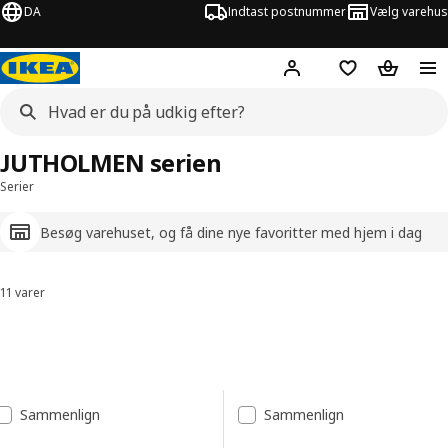
DA
Indtast postnummer
Vælg varehus
Hej!
Log ind her
Huskeliste
Kurv
JUTHOLMEN serien
Serier
Besøg varehuset, og få dine nye favoritter med hjem i dag
11 varer
Sorter og filtrer
Spring til resultater
Resultatliste
Sammenlign
Sammenlign