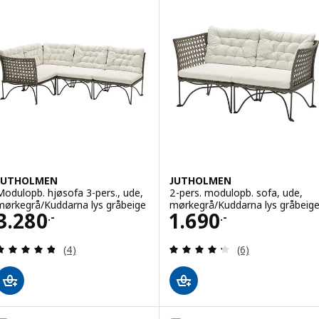
JUTHOLMEN
JUTHOLMEN
Modulopb. hjøsofa 3-pers., ude,
2-pers. modulopb. sofa, ude,
mørkegrå/Kuddarna lys gråbeige
mørkegrå/Kuddarna lys gråbeig
Pris 3280.-
Pris 1690.-
3.280
1.690
.-
.-
Anmeld: 4.8 ud af 5 Stjerner. Anmeldelser i alt:
Anmeld: 4.3 ud af
(4)
(6)