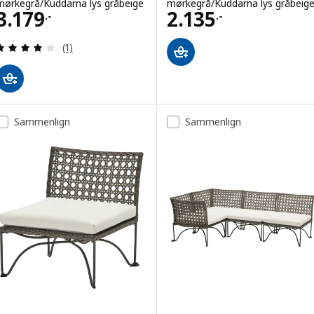
mørkegrå/Kuddarna lys gråbeige
mørkegrå/Kuddarna lys gråbeig
Pris 3179.-
Pris 2135.-
3.179
2.135
.-
.-
Anmeld: 4 ud af 5 Stjerner. Anmeldelser i alt:
(1)
Sammenlign
Sammenlign