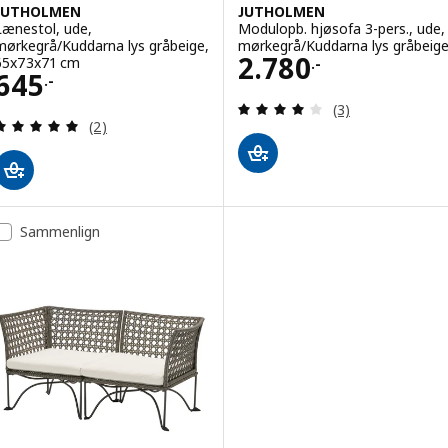
JUTHOLMEN
JUTHOLMEN
Lænestol, ude,
Modulopb. hjøsofa 3-pers., ude,
mørkegrå/Kuddarna lys gråbeige,
mørkegrå/Kuddarna lys gråbeig
Pris 2780.-
2.780
65x73x71 cm
.-
Pris 645.-
645
.-
Anmeld: 4 ud af 5
(3)
Anmeld: 5 ud af 5 Stjerner. Anmeldelser i alt:
(2)
Sammenlign