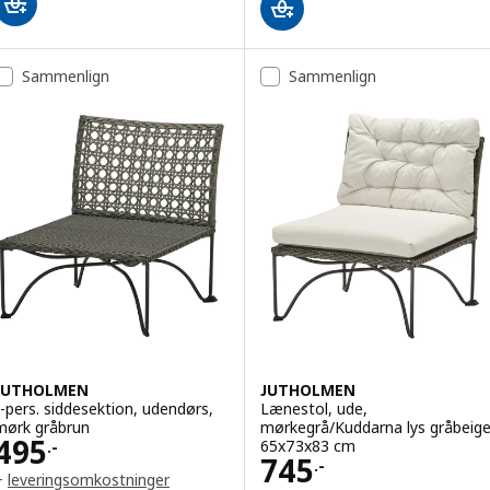
Sammenlign
Sammenlign
JUTHOLMEN
JUTHOLMEN
1-pers. siddesektion, udendørs,
Lænestol, ude,
mørk gråbrun
mørkegrå/Kuddarna lys gråbeige
Pris 495.-
495
65x73x83 cm
.-
Pris 745.-
745
.-
+
leveringsomkostninger