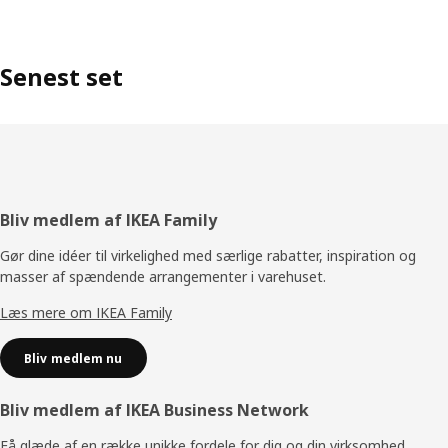
Senest set
Footer
Bliv medlem af IKEA Family
Gør dine idéer til virkelighed med særlige rabatter, inspiration og
masser af spændende arrangementer i varehuset.
Læs mere om IKEA Family
Bliv medlem nu
Bliv medlem af IKEA Business Network
Få glæde af en række unikke fordele for dig og din virksomhed.