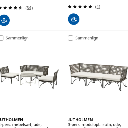
Åbner i et nyt vindue)
Anmeld: 5 ud af 5
Anmeld: 4.5 ud af 5 Stjerner. Anmeldelser i alt:
(4)
(84)
Sammenlign
Sammenlign
JUTHOLMEN
JUTHOLMEN
4-pers. møbelsæt, ude,
3-pers. modulopb. sofa, ude,