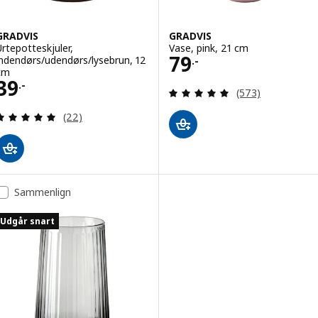
GRADVIS
GRADVIS
Urtepotteskjuler,
Vase, pink, 21 cm
Pris 79.-
79
indendørs/udendørs/lysebrun, 12
.-
cm
Pris 39.-
39
.-
Anmeld: 4.9 ud af
(573)
Anmeld: 5 ud af 5 Stjerner. Anmeldelser i alt:
(22)
Sammenlign
Udgår snart