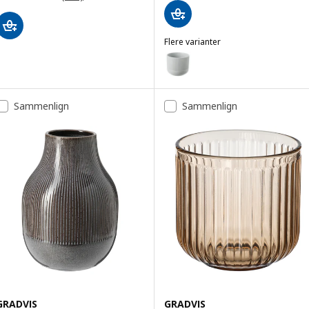
Flere varianter
GRADVIS
Mulighed: GRADVIS, Urtepotteskj
Sammenlign
Sammenlign
GRADVIS
GRADVIS