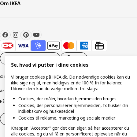
Om IKEA
Cookieindstillinger
DA
Se, hvad vi putter i dine cookies
Vi bruger cookies på IKEA.dk. De nødvendige cookies kan du
© Inter IKEA Systems B.V. 1999-2026
ikke sige nej til, men heldigvis er de 100 % fri for kalorier.
Udover dem kan du vælge mellem tre slags:
Ansvarlig rapportering
Cookiepolitik
Digital tilgængelighed
Cookies, der måler, hvordan hjemmesiden bruges
Håndtering af persondata
Salgs- og leveringsbetingelser
Cookies, der personaliserer hjemmesiden, fx husker din
indkøbskurv og huskeseddel
Cookies til reklame, marketing og sociale medier
Fortryd dit køb
Fortryd dit køb af service
Knappen "Accepter" gør det den siger, så her accepterer du
alle cookies, og du vil få en personificeret oplevelse når du