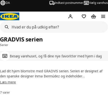
DA
Indtast postnummer
Vælg varehus
Hej!
Log ind her
Huskeliste
Kurv
GRADVIS serien
Serier
Besøg varehuset, og få dine nye favoritter med hjem i dag
Lad dit hjem blomstre med GRADVIS serien. Serien er designet af
den spanske designer Inma Bermúdez og indeholder
urtepotteskjulere og vaser, som du kan udstille med blomster i eller
Læs mere
bare, som de er. Vasen buer lidt ind foroven, så du både kan bruge
den til en enkelt blomst og en hel buket.
7 varer
Sorter og filtrer