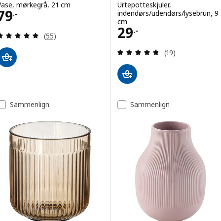
Vase, mørkegrå, 21 cm
Urtepotteskjuler,
Pris 79.-
79
indendørs/udendørs/lysebrun, 9
.-
cm
Pris 29.-
29
.-
Anmeld: 5 ud af 5 Stjerner. Anmeldelser i alt:
(55)
Anmeld: 4.8 ud af
(19)
Sammenlign
Sammenlign