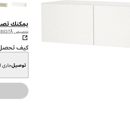
يمكنك تصم
تخصيص BESTÅ في أداة التخطيط لدينا
كيف تحصل ع
توصيل
جاري ال