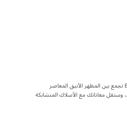
الذكاء ليس للتلفزيون وحده فقط! فطاولة التلفزيون BESTÅ تجمع بين المظهر الأنيق المعاصر
، وستقل معاناتك مع الأسلاك المتشابكة