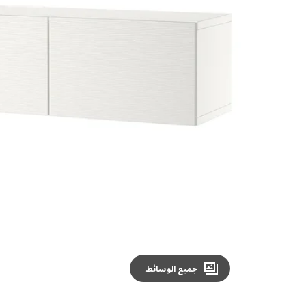
Image zoomed out, normal view
جميع الوسائط