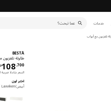
خدمات
ة تلفزيون مع أبواب
BESTÅ
طاولة تلفزيون مع أبواب
108
700
.
دي
السعر شاملا ضريبة ال
اختر لون
أبيض/Laxviken أبيض