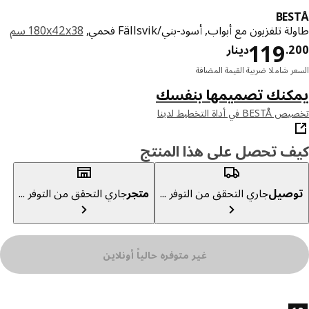
BE
 تلفزيون مع أبواب, أسود-بني/Fällsvik فحمي,
‎180x42x38 سم‏
دينار 119.200
119
2
.
دينار
ر شاملا ضريبة القيمة المضافة
كنك تصميمها بنفسك
ي أداة التخطيط لدينا
ف تحصل على هذا المنتج
صيل
جاري التحقق من التوفر ...
متجر
جاري التحقق من التوفر ...
غير متوفره حالياً أونلاين
ئص المنتج