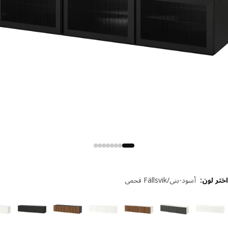
 لون
:
أسود-بني/Fällsvik فحمي