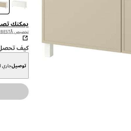
يمكنك تصم
تخصيص BESTÅ في أداة التخطيط لدينا
كيف تحصل ع
توصيل
جاري ال