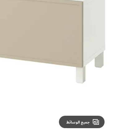
Image zoomed out, normal view
جميع الوسائط