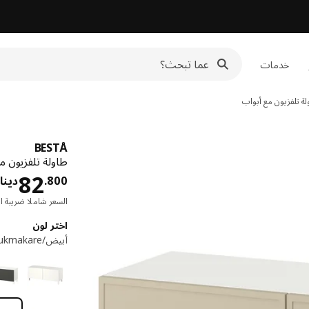
خدمات
ة تلفزيون مع أبواب
BESTÅ
طاولة تلفزيون مع أبواب,
82
800
.
دينار
السعر شاملا ضريبة ال
اختر لون
أبيض/Krukmakare بيج