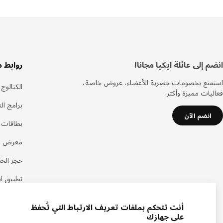
سفل
انضم إلى عائلة ايكيا مجانا!
روابط 
لصفحة
استمتع بخصومات حصرية للأعضاء، عروض خاصة،
الكتالوج
فعاليات مميزة وأكثر.
برامج ال
انضم الآن
بطاقات هد
معرض اي
حجز الخ
تطبيق اي
أنت تتحكم بملفات تعريف الارتباط التي تُحفظ
على جهازك