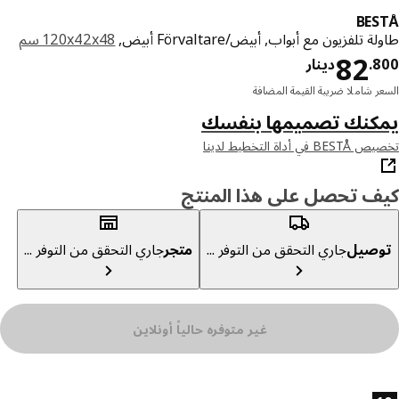
BE
 تلفزيون مع أبواب, أبيض/Förvaltare أبيض,
‎120x42x48 سم‏
دينار 82.800
82
8
.
دينار
ر شاملا ضريبة القيمة المضافة
كنك تصميمها بنفسك
ي أداة التخطيط لدينا
ف تحصل على هذا المنتج
صيل
جاري التحقق من التوفر ...
متجر
جاري التحقق من التوفر ...
غير متوفره حالياً أونلاين
ئص المنتج