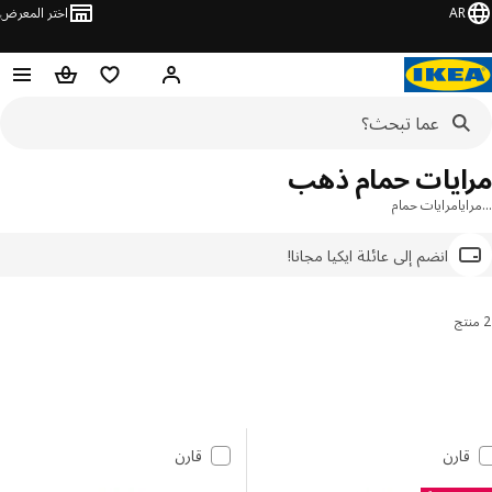
AR
اختر المعرض
مرحبًا! سجل الدخول
قائمة المفضلة
سلة التسوق
ايات حمام ذهب
يا
مرايات حمام
انضم إلى عائلة ايكيا مجانا!
رتيب والتصفية
 إلى النتائج
مة النتائج
قارن
قارن