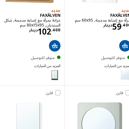
جديد
FAXÄLVEN
FAXÄL
 إضاءة مدمجة, ‎60x95 سم‏
خزانة بمرآة مع إضاءة مدمجة, شكل
الاسعار دينار 59.400
59
السنديان, ‎80x15x95 سم‏
.
دينار
الاسعار دينار 400
102
400
.
دينار
توفر للتوصيل
متوفر للتوصيل
 من الخيارات
المزيد من الخيارات
FAXÄLVEN
FAXÄ
الخيار: FAXÄLVEN, مرآة مع إضاءة مدمجة, ‎80x95 سم‏
قارن
قارن