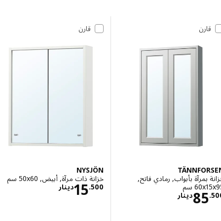
 إلى النتائج
مة النتائج
قارن
قارن
NYSJÖN
TÄNNFOR
 بمرآة بأبواب, رمادي فاتح,
خزانة ذات مرآة, أبيض, ‎50x60 سم‏
الاسعار دينار .500
15
‎60 سم‏
500
.
دينار
الاسعار دينار 85.500
85
.
دينار