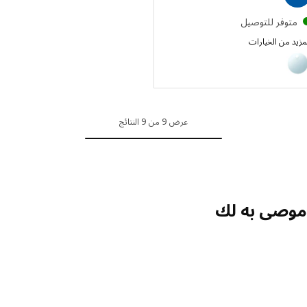
توفر للتوصيل
 من الخيارات
FAXÄ
الخيار: FAXÄLVEN, مرآة مع إضاءة مدمجة, 100 سم
عرض 9 من 9 النتائج
صى به لك