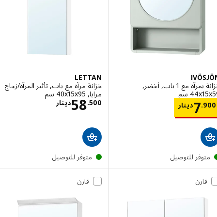
LETTAN
IVÖ
خزانة بمرآة مع 1 باب, أخضر,
خزانة مرآة مع باب, تأثير المرآة/زجاج
‎44 سم‏
مرايا, ‎40x15x95 سم‏
الاسعار دينار .500
58
الاسعار دينار 7.900
500
.
دينار
7
9
.
دينار
توفر للتوصيل
متوفر للتوصيل
قارن
قارن