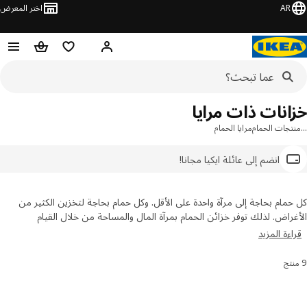
AR
اختر المعرض
مرحبًا! سجل الدخول
قائمة المفضلة
سلة التسوق
انات ذات مرايا
جات الحمام
مرايا الحمام
انضم إلى عائلة ايكيا مجانا!
مام بحاجة إلى مرآة واحدة على الأقل. وكل حمام بحاجة لتخزين الكثير من
راض. لذلك توفر خزائن الحمام بمرآة المال والمساحة من خلال القيام
ظيفتين في قطعة واحدة. لدينا تشكيلة متنوعة لتختار من بينها، تشمل خزائن
ءة المزيد
ئط والخيارات برفوف مفتوحة أيضًا.
رتيب والتصفية