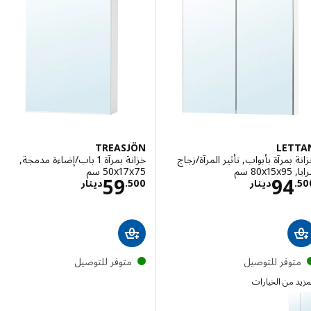
TREASJÖN
LET
 بمرآة بأبواب, تأثير المرآة/زجاج
خزانة بمرآة 1 باب/إضاءة مدمجة,
 سم‏
‎50x17x75 سم‏
الاسعار دينار 94.500
الاسعار دينار .500
59
94
.
دينار
500
.
دينار
توفر للتوصيل
متوفر للتوصيل
 من الخيارات
LE
الخيار: LETTAN, خزانة بمرآة بأبواب, تأثير المرآة/زجاج مرايا, ‎100x15x95 سم‏