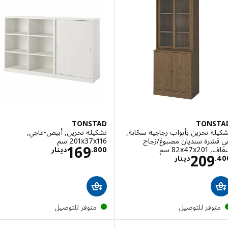
TONSTAD
TONS
ة تخزين بأبواب زجاجية سحّابة,
تشكيلة تخزين, أبيض-عاجي,
قشرة سنديان مصبوغ/زجاج
‎201x37x116 سم‏
الاسعار دينار 800
169
‎82x سم‏
800
.
دينار
الاسعار دينار 209.400
209
.
دينار
توفر للتوصيل
متوفر للتوصيل