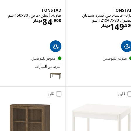
TONSTAD
TONS
 جانبية, بني قشرة سنديان
طاولة, أبيض-عاجي, ‎150x80 سم‏
الاسعار دينار 900
84
‎121x سم‏
900
.
دينار
الاسعار دينار 149.500
149
.
دينار
توفر للتوصيل
متوفر للتوصيل
المزيد من الخيارات
TONSTAD
قارن
قارن