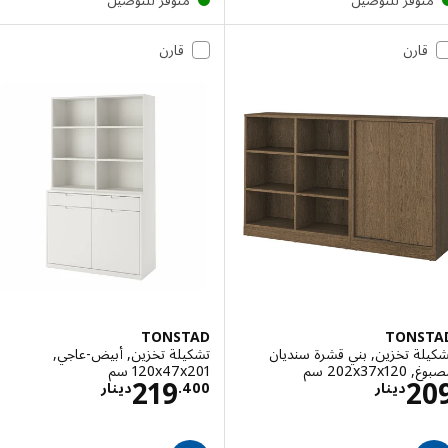
قارن
قارن
TONSTAD
TONS
ة تخزين, بني قشرة سنديان
تشكيلة تخزين, أبيض-عاجي,
‎202x سم‏
‎120x47x201 سم‏
الاسعار دينار 209
الاسعار دينار 400
219
2
دينار
400
.
دينار