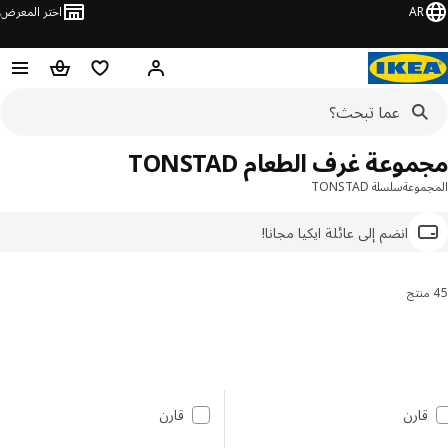
AR
اختر المعرض
مرحبًا! سجل الدخول
قائمة المفضلة
سلة التسوق
وعة غرف الطعام TONSTAD
موعة
سلسلة TONSTAD
انضم إلى عائلة ايكيا مجانا!
رتيب والتصفية
 إلى النتائج
مة النتائج
قارن
قارن