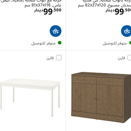
صبوغ, ‎82x37x120 سم‏
عاجي, ‎81x37x116 سم‏
الاسعار دينار 99.500
الاسعار دينار .500
99
99
.
دينار
500
.
دينار
توفر للتوصيل
متوفر للتوصيل
قارن
قارن