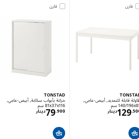
قارن
قارن
TONSTAD
TONS
 قابلة للتمديد, أبيض-عاجي,
خزانة بأبواب سحّابة, أبيض-عاجي,
‎140/ سم‏
‎81x37x116 سم‏
الاسعار دينار 129.500
الاسعار دينار .900
79
129
.
دينار
900
.
دينار