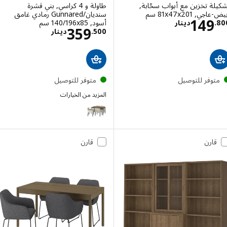
ة تخزين مع أبواب سحّابة,
طاولة و 4 كراسي, بني قشرة
, ‎81x47x201 سم‏
سنديان/Gunnared رمادي غامق
الاسعار دينار 149.800
149
أسود, ‎140/196x85 سم‏
.
دينار
الاسعار دينار 500
359
500
.
دينار
توفر للتوصيل
متوفر للتوصيل
المزيد من الخيارات
TONSTAD / TOSSBERG
قارن
قارن