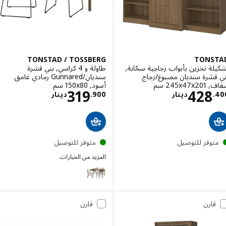
TONSTAD / TOSSBERG
TONS
ة تخزين بأبواب زجاجية سحّابة,
طاولة و 4 كراسي, بني قشرة
قشرة سنديان مصبوغ/زجاج
سنديان/Gunnared رمادي غامق
‎245 سم‏
أسود, ‎150x80 سم‏
الاسعار دينار 428.400
الاسعار دينار 900
319
428
.
دينار
900
.
دينار
توفر للتوصيل
متوفر للتوصيل
المزيد من الخيارات
TONSTAD / TOSSBERG
قارن
قارن