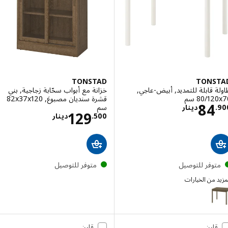
TONSTAD
TONS
 قابلة للتمديد, أبيض-عاجي,
خزانة مع أبواب سحّابة زجاجية, بني
‎80/ سم‏
قشرة سنديان مصبوغ, ‎82x37x120
الاسعار دينار 84.900
84
سم‏
.
دينار
الاسعار دينار 500
129
500
.
دينار
توفر للتوصيل
متوفر للتوصيل
 من الخيارات
TON
الخيار: TONSTAD, طاولة قابلة للتمديد, بني قشرة سنديان مصبوغ, ‎80/120x70 سم‏
قارن
قارن