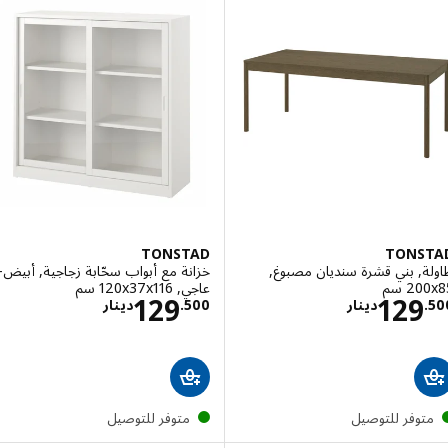
TONSTAD
TONS
, بني قشرة سنديان مصبوغ,
خزانة مع أبواب سحّابة زجاجية, أبيض-
‎ سم‏
عاجي, ‎120x37x116 سم‏
الاسعار دينار 129.500
الاسعار دينار 500
129
129
.
دينار
500
.
دينار
توفر للتوصيل
متوفر للتوصيل