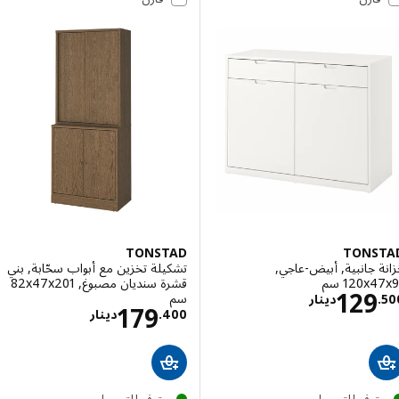
TONSTAD
TONS
 جانبية, أبيض-عاجي,
تشكيلة تخزين مع أبواب سحّابة, بني
‎120 سم‏
قشرة سنديان مصبوغ, ‎82x47x201
الاسعار دينار 129.500
129
سم‏
.
دينار
الاسعار دينار 400
179
400
.
دينار
توفر للتوصيل
متوفر للتوصيل