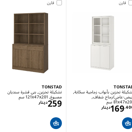
قارن
قارن
TONSTAD
TONS
ة تخزين بأبواب زجاجية سحّابة,
تشكيلة تخزين, بني قشرة سنديان
-عاجي/زجاج شفاف,
مصبوغ, ‎121x47x201 سم‏
الاسعار دينار 259
259
‎81x سم‏
دينار
الاسعار دينار 169.400
169
.
دينار