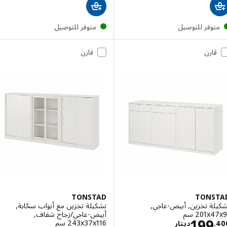
توفر للتوصيل
متوفر للتوصيل
قارن
قارن
TONSTAD
TONS
لة تخزين, أبيض-عاجي,
تشكيلة تخزين مع أبواب سحّابة,
‎201 سم‏
أبيض-عاجي/زجاج شفاف,
الاسعار دينار 199.400
199
‎243x37x116 سم‏
.
دينار