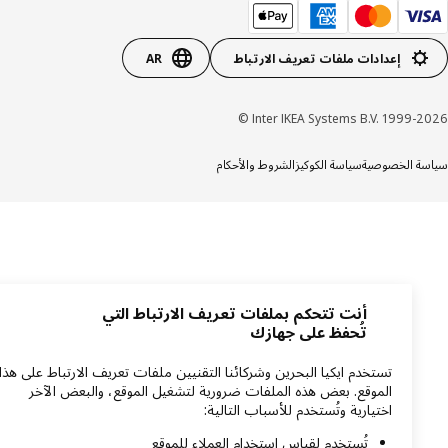
إعدادات ملفات تعريف الارتباط
AR
Inter IKEA Systems B.V. 1999-20
ة الخصوصية
سياسة الكوكيز
الشروط والأحكام
أنت تتحكم بملفات تعريف الارتباط التي
تُحفظ على جهازك
تستخدم ايكيا البحرين وشركائنا التقنيين ملفات تعريف الارتباط على هذا
الموقع. بعض هذه الملفات ضرورية لتشغيل الموقع، والبعض الآخر
اختيارية وتُستخدم للأسباب التالية:
تُستخدم لقياس استخدام العملاء للموقع