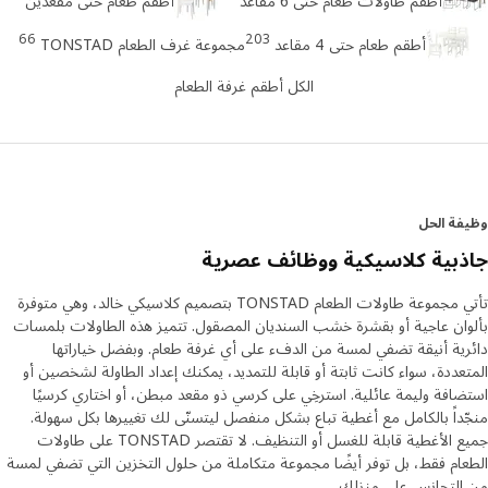
66
203
أطقم طعام حتى 4 مقاعد
مجموعة غرف الطعام TONSTAD
الكل أطقم غرفة الطعام
ة الحل
بية كلاسيكية ووظائف عصرية
تأتي مجموعة طاولات الطعام TONSTAD بتصميم كلاسيكي خالد، وهي متوفرة
ان عاجية أو بقشرة خشب السنديان المصقول. تتميز هذه الطاولات بلمسات
ية أنيقة تضفي لمسة من الدفء على أي غرفة طعام. وبفضل خياراتها
عددة، سواء كانت ثابتة أو قابلة للتمديد، يمكنك إعداد الطاولة لشخصين أو
افة وليمة عائلية. استرخِي على كرسي ذو مقعد مبطن، أو اختاري كرسيًا
داً بالكامل مع أغطية تباع بشكل منفصل ليتسنّى لك تغييرها بكل سهولة.
جميع الأغطية قابلة للغسل أو التنظيف. لا تقتصر TONSTAD على طاولات
ام فقط، بل توفر أيضًا مجموعة متكاملة من حلول التخزين التي تضفي لمسة
التجانس على منزلك.