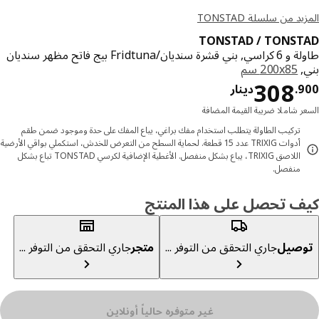
د من سلسلة TONSTAD
TONSTAD / TONS
طاولة و 6 كراسي, بني قشرة سنديان/Fridtuna بيج فاتح مظهر سنديان
,
‎200x85 سم‏
دينار 308.900
308
9
.
دينار
ر شاملا ضريبة القيمة المضافة
تركيب الطاولة يتطلب استخدام مفك براغي، يباع المفك على حدة وموجود ضمن طقم
أدوات TRIXIG عدد 15 قطعة. لحماية السطح من التعرض للخدش، استكملي بواقي الأرضية
اللاصق TRIXIG، يباع بشكل منفصل. الأغطية الإضافية لكرسي TONSTAD تباع بشكل
منفصل.
ف تحصل على هذا المنتج
صيل
جاري التحقق من التوفر ...
متجر
جاري التحقق من التوفر ...
غير متوفره حالياً أونلاين