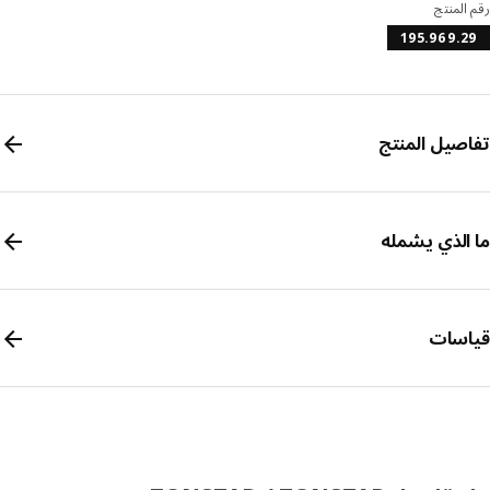
المنتج
195.969.
صيل المنتج
الذي يشمله
سات