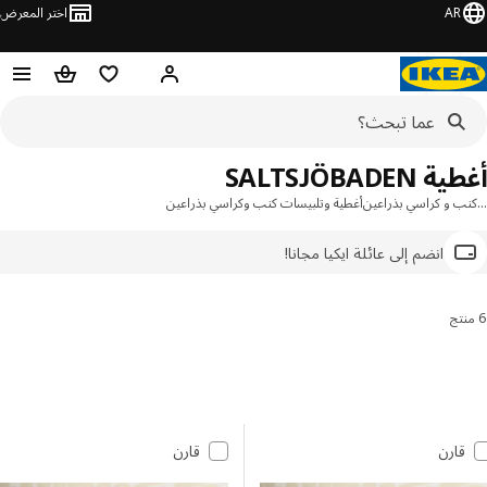
AR
اختر المعرض
مرحبًا! سجل الدخول
قائمة المفضلة
سلة التسوق
SALTSJÖBADEN
ب و كراسي بذراعين
أغطية وتلبيسات كنب وكراسي بذراعين
انضم إلى عائلة ايكيا مجانا!
رتيب والتصفية
 إلى النتائج
مة النتائج
قارن
قارن