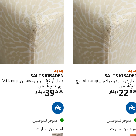
جديد
SALTSJÖBADEN
SALTSJÖBA
غطاء كرسي ذو ذراعين, Vittangi بيج
غطاء أريكة سرير ومقعدين, Vittangi
/أبيض
بيج فاتح/أبيض
الاسعار دينار 22.900
الاسعار دينار .500
39
22
.
دينار
500
.
دينار
توفر للتوصيل
متوفر للتوصيل
 من الخيارات
المزيد من الخيارات
SALTSJÖBADEN
SALTSJÖB
الخيار: SALTSJÖBADEN, غطاء كرسي ذو ذراعين, Tonerud أحمر-بني