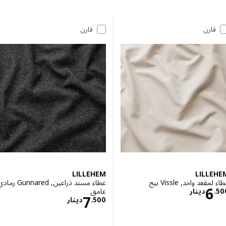
 إلى النتائج
مة النتائج
قارن
قارن
LILLEHEM
LILL
عد واحد, Vissle بيج
غطاء مسند ذراعين, Gunnared رمادي
الاسعار دينار 6.500
6
غامق
.
دينار
الاسعار دينار 7.500
7
500
.
دينار