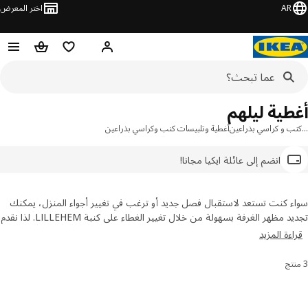
AR
اختر المعرض
مرحبًا! سجل الدخول
قائمة المفضلة
سلة التسوق
طية ليلهم
ب و كراسي بذراعين
أغطية وتلبيسات كنب وكراسي بذراعين
انضم إلى عائلة ايكيا مجانا!
 كنت تستعد لاستقبال فصل جديد أو ترغب في تغيير أجواء المنزل، يمكنك
تجديد مظهر الغرفة بسهولة من خلال تغيير الغطاء على كنبة LILLEHEM. لذا نقدم
لك تشكيلة من أغطية الكنب من مجموعة LILLEHEM متوفرة بألوان
ءة المزيد
يبات تناسب جميع التصميمات. يمكنك أيضاً تجديد مظهر أرجل الكنب في
واحدٍ ليكتمل المظهر الجديد!
رتيب والتصفية