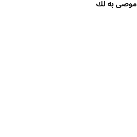
صى به لك