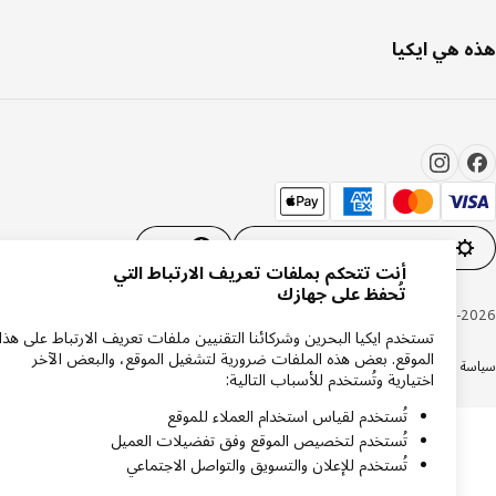
 هي ايكيا
إعدادات ملفات تعريف الارتباط
AR
أنت تتحكم بملفات تعريف الارتباط التي
تُحفظ على جهازك
Inter IKEA Systems B.V. 1999-20
تستخدم ايكيا البحرين وشركائنا التقنيين ملفات تعريف الارتباط على هذا
الموقع. بعض هذه الملفات ضرورية لتشغيل الموقع، والبعض الآخر
ة الخصوصية
سياسة الكوكيز
الشروط والأحكام
اختيارية وتُستخدم للأسباب التالية:
تُستخدم لقياس استخدام العملاء للموقع
تُستخدم لتخصيص الموقع وفق تفضيلات العميل
تُستخدم للإعلان والتسويق والتواصل الاجتماعي