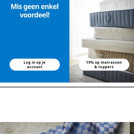
Log in op je
15% op matrassen
account
& toppers
Lijst overslaan