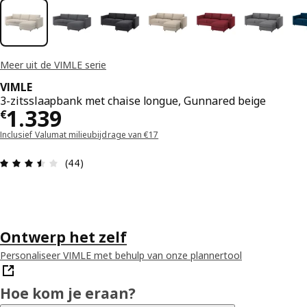
Meer uit de VIMLE serie
VIMLE
3-zitsslaapbank met chaise longue, Gunnared beige
€ 1339
1.339
€
Inclusief Valumat milieubijdrage van €17
Beoordeling: 3.5 van 5 sterren. Totaal beoordeli
(44)
Ontwerp het zelf
Personaliseer VIMLE met behulp van onze plannertool
Hoe kom je eraan?