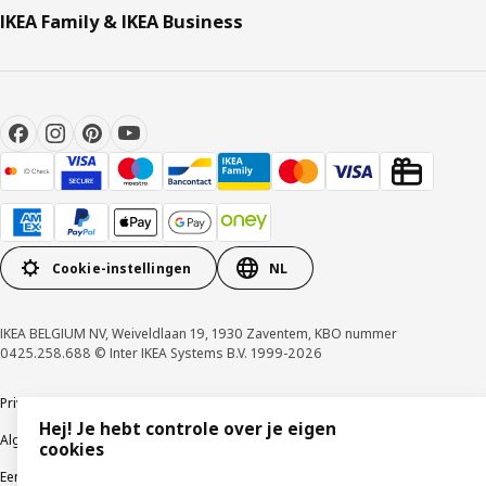
IKEA Family & IKEA Business
Cookie-instellingen
NL
IKEA BELGIUM NV, Weiveldlaan 19, 1930 Zaventem, KBO nummer
0425.258.688 © Inter IKEA Systems B.V. 1999-2026
Privacybeleid
Cookiebeleid
Gebruiksvoorwaarden
Hej! Je hebt controle over je eigen
Algemene contractvoorwaarden
Responsible Disclosure Program
cookies
Een etische bezorgdheid uiten
Klachten