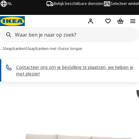
NL
Bekijk beschikbare diensten
Selecteer winkel
Hej!
Log in
Verlanglijstje
Winkelm
…
Slaapbanken
Slaapbanken met chaise longue
Contacteer ons om je bestelling te plaatsen, we helpen je
met plezier!
VIMLE afbeeldingen
overslaan