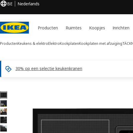
BE
Nederlands
Producten
Ruimtes
Koopjes
Inrichten
Producten
Keukens & elektro
Elektro
Kookplaten
Kookplaten met afzuiging
TÄCK
30% op een selectie keukenkranen
12 TÄCKNAN afbeeldingen
en overslaan