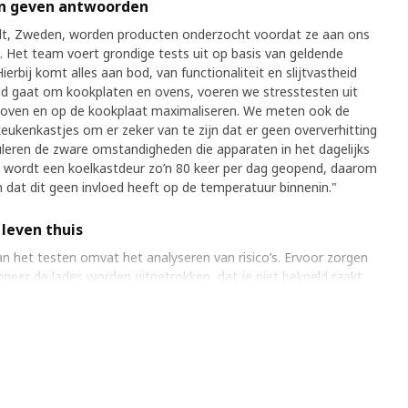
en geven antwoorden
ult, Zweden, worden producten onderzocht voordat ze aan ons
Het team voert grondige tests uit op basis van geldende
erbij komt alles aan bod, van functionaliteit en slijtvastheid
beeld gaat om kookplaten en ovens, voeren we stresstesten uit
e oven en op de kookplaat maximaliseren. We meten ook de
ukenkastjes om er zeker van te zijn dat er geen oververhitting
uleren de zware omstandigheden die apparaten in het dagelijks
 wordt een koelkastdeur zo’n 80 keer per dag geopend, daarom
n dat dit geen invloed heeft op de temperatuur binnenin."
 leven thuis
an het testen omvat het analyseren van risico’s. Ervoor zorgen
neer de lades worden uitgetrokken, dat je niet bekneld raakt
en scherpe randen aan de vaatwasser zitten. Wat gebeurt er als
oldoet? "Dan moet de leverancier het probleem onderzoeken en
sten", zegt Sven-Ingvar, voor hij verdwijnt in een speciale
 afzuigcapaciteiten van alle afzuigkappen worden getest. De
en kleine keuken, net als thuis.