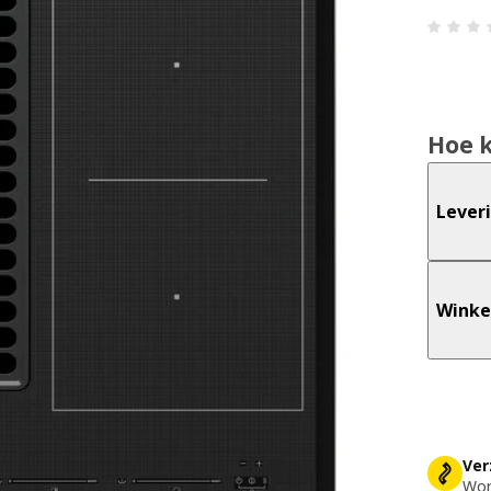
Hoe 
Lever
Winke
Ver
Word