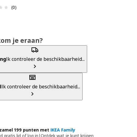
Beoordeling: 0 van 5 sterren. Totaal beoordelingen: 0
(0)
kom je eraan?
ing
Ik controleer de beschikbaarheid...
l
Ik controleer de beschikbaarheid...
zamel 199 punten met
IKEA Family
 gratis lid of log in
|
Ontdek wat je kunt krijgen