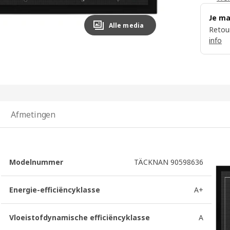
Je ma
Alle media
Retour
info
Afmetingen
Modelnummer
TÄCKNAN 90598636
Energie-efficiëncyklasse
A+
Vloeistofdynamische efficiëncyklasse
A