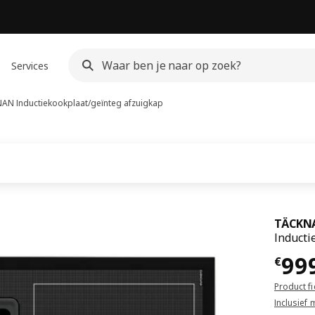
Services
NAN
Inductiekookplaat/geïnteg afzuigkap
TÄCKN
Inducti
€ 9
99
€
Product f
Inclusief 