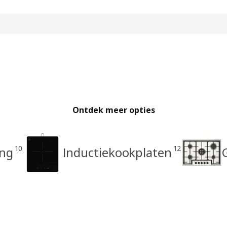
Ontdek meer opties
10
12
ing
Inductiekookplaten