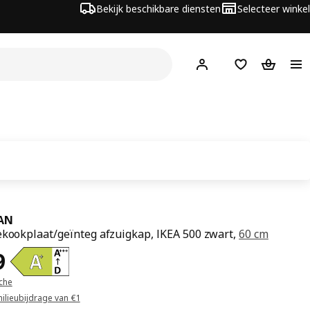
Bekijk beschikbare diensten
Selecteer winkel
Hej!
Log in
Verlanglijstje
Winkelm
AN
ekookplaat/geïnteg afzuigkap, IKEA 500 zwart,
60 cm
99
9
iche
milieubijdrage van €1