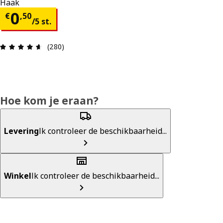
Haak
€ 0,50/5 st.
0
€
,
50
/5 st.
Beoordeling: 4.6 van 5 sterren. Totaal beoordeli
(280)
Hoe kom je eraan?
Levering
Ik controleer de beschikbaarheid...
Winkel
Ik controleer de beschikbaarheid...