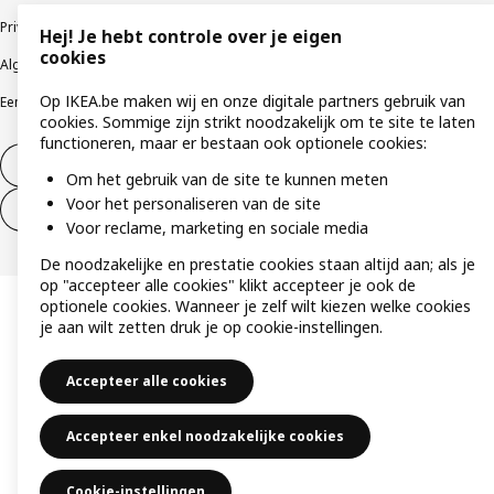
Privacybeleid
Cookiebeleid
Gebruiksvoorwaarden
Hej! Je hebt controle over je eigen
cookies
Algemene contractvoorwaarden
Responsible Disclosure Program
Op IKEA.be maken wij en onze digitale partners gebruik van
Een etische bezorgdheid uiten
Klachten
cookies. Sommige zijn strikt noodzakelijk om te site te laten
functioneren, maar er bestaan ook optionele cookies:
Herroeping van contract
Om het gebruik van de site te kunnen meten
Voor het personaliseren van de site
Herroeping van contract (services)
Voor reclame, marketing en sociale media
De noodzakelijke en prestatie cookies staan altijd aan; als je
op "accepteer alle cookies" klikt accepteer je ook de
optionele cookies. Wanneer je zelf wilt kiezen welke cookies
je aan wilt zetten druk je op cookie-instellingen.
Accepteer alle cookies
Accepteer enkel noodzakelijke cookies
Cookie-instellingen