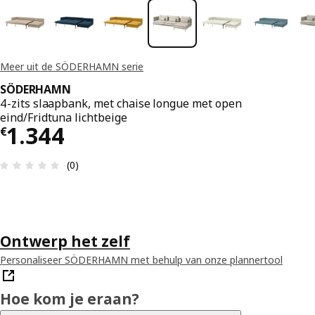
Meer uit de SÖDERHAMN serie
SÖDERHAMN
4-zits slaapbank, met chaise longue met open
eind/Fridtuna lichtbeige
€ 1344
1.344
€
Beoordeling: 0 van 5 sterren. Totaal beoordeling
(0)
Ontwerp het zelf
Personaliseer SÖDERHAMN met behulp van onze plannertool
Hoe kom je eraan?