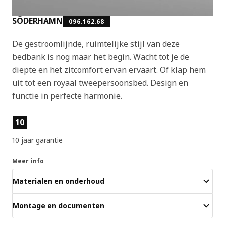
SÖDERHAMN
096.162.68
De gestroomlijnde, ruimtelijke stijl van deze
bedbank is nog maar het begin. Wacht tot je de
diepte en het zitcomfort ervan ervaart. Of klap hem
uit tot een royaal tweepersoonsbed. Design en
functie in perfecte harmonie.
Producteigenschappen
10
10 jaar garantie
Meer info
Materialen en onderhoud
Montage en documenten