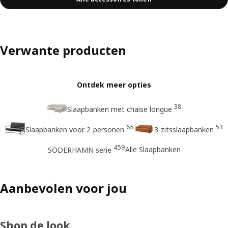
Verwante producten
Ontdek meer opties
38
Slaapbanken met chaise longue
65
53
Slaapbanken voor 2 personen
3-zitsslaapbanken
459
Alle Slaapbanken
SÖDERHAMN serie
Aanbevolen voor jou
Shop de look