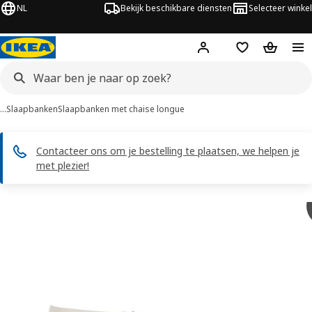
NL
Bekijk beschikbare diensten
Selecteer winkel
Hej!
Log in
Verlanglijstje
Winkelm
…
Slaapbanken
Slaapbanken met chaise longue
Contacteer ons om je bestelling te plaatsen, we helpen je
met plezier!
SÖDERHAMN afbeeldingen
overslaan