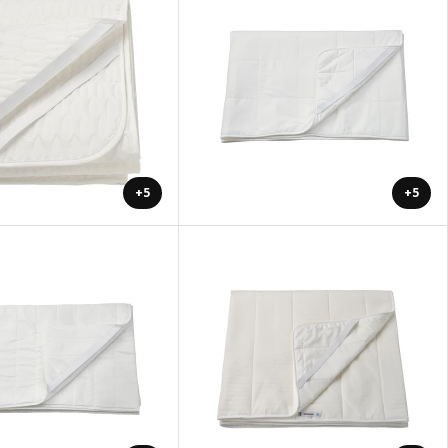
+5
+5