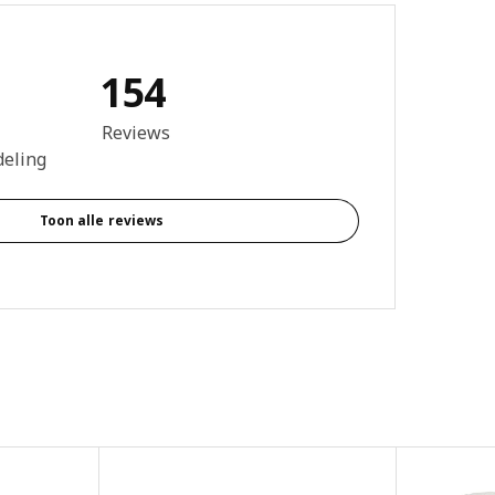
154
ing: 3.9 van 5 sterren. Totaal beoordelingen: 154
Reviews
deling
Toon alle reviews