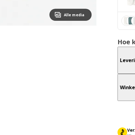
Alle media
Hoe 
Lever
Winke
Ver