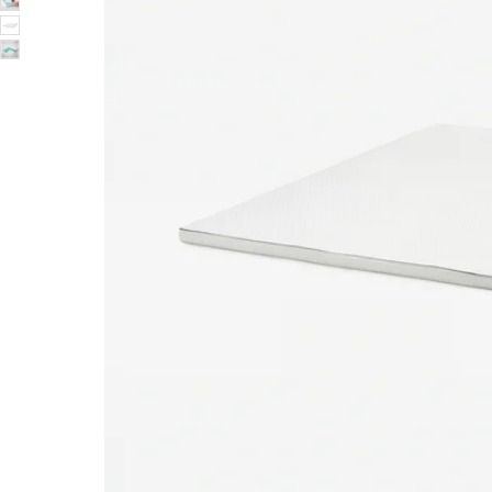
Image zoomed out, normal view