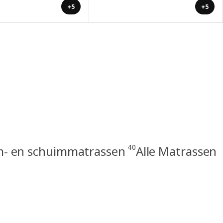
+5
+5
40
m- en schuimmatrassen
Alle Matrassen