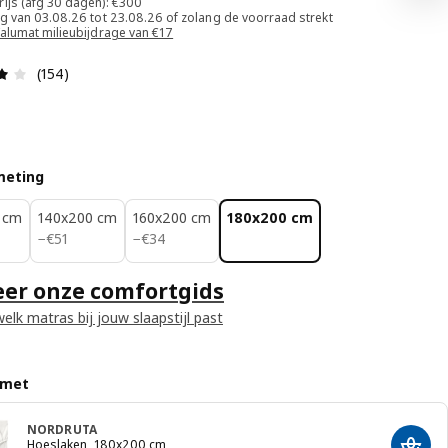
rijs (afg 30 dagen): €300
dig van 03.08.26 tot 23.08.26 of zolang de voorraad strekt
Valumat milieubijdrage van €17
Beoordeling: 3.9 van 5 sterren. Totaal beoordelingen: 15
(154)
meting
 cm
140x200 cm
160x200 cm
180x200 cm
€ 51
€ 34
−
€
51
−
€
34
eer onze comfortgids
elk matras bij jouw slaapstijl past
 met
NORDRUTA
Hoeslaken, 180x200 cm