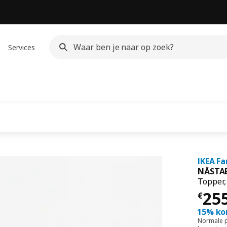
Services
IKEA Fa
NÄSTA
Topper,
€ 2
25
€
15% ko
Normale p