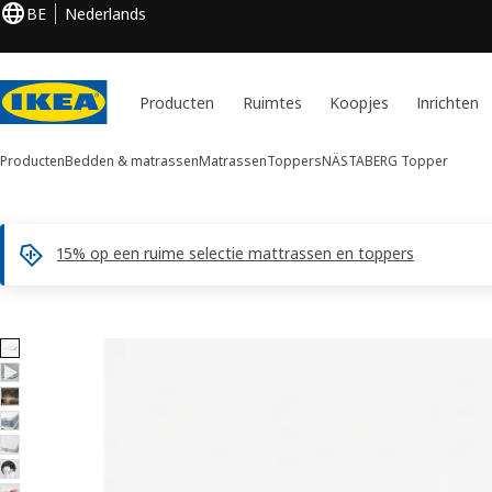
BE
Nederlands
Producten
Ruimtes
Koopjes
Inrichten
Producten
Bedden & matrassen
Matrassen
Toppers
NÄSTABERG
Topper
15% op een ruime selectie mattrassen en toppers
9 NÄSTABERG afbeeldingen
en overslaan