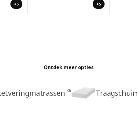
+5
+5
Ontdek meer opties
86
ketveringmatrassen
Traagschui