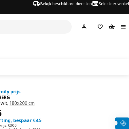
Bekijk beschikbare diensten
Selecteer winkel
Hej!
Log in
Verlanglijstje
Winkelm
mily prijs
BERG
 wit,
180x200 cm
55
5
rting, bespaar €45
rijs: €300