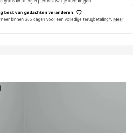
 gratis lid of log in
|
Ontdek wat je kunt krijgen
g best van gedachten veranderen
neer binnen 365 dagen voor een volledige terugbetaling*.
Meer
ABERG Topper, wit, 180x200 cm
 video toont een demonstratie van een matrasbeschermer met de naam