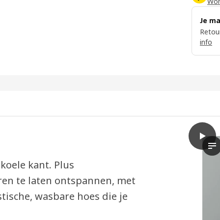
Word
Je ma
Retour
info
play
NÄST
De
koele kant. Plus
en te laten ontspannen, met
stische, wasbare hoes die je