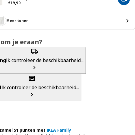
Toevo
€ 19,99
€
19
,
99
Meer tonen
kom je eraan?
ing
Ik controleer de beschikbaarheid...
l
Ik controleer de beschikbaarheid...
zamel 51 punten met
IKEA Family