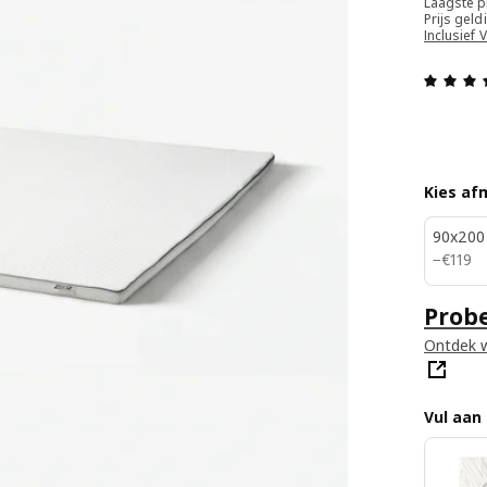
Laagste p
Prijs gel
Inclusief 
Kies af
90x200
€ 119
−
€
119
Prob
Ontdek w
Vul aan