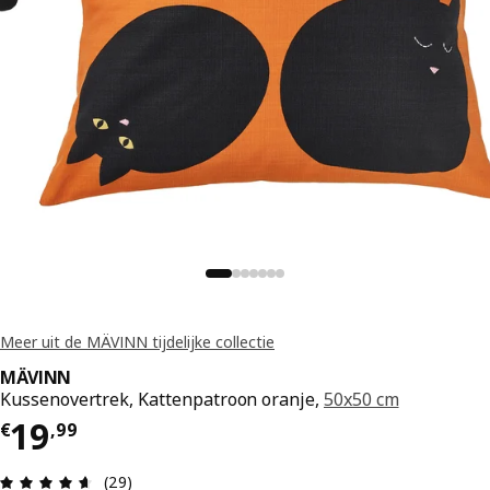
Meer uit de MÄVINN tijdelijke collectie
MÄVINN
Kussenovertrek, Kattenpatroon oranje,
50x50 cm
€ 19,99
19
€
,
99
Beoordeling: 4.6 van 5 sterren. Totaal beoordeli
(29)