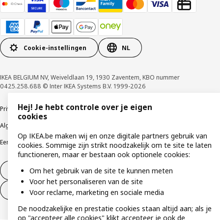
Cookie-instellingen
NL
IKEA BELGIUM NV, Weiveldlaan 19, 1930 Zaventem, KBO nummer
0425.258.688 © Inter IKEA Systems B.V. 1999-2026
Hej! Je hebt controle over je eigen
Privacybeleid
Cookiebeleid
Gebruiksvoorwaarden
cookies
Algemene contractvoorwaarden
Responsible Disclosure Program
Op IKEA.be maken wij en onze digitale partners gebruik van
Een etische bezorgdheid uiten
Klachten
cookies. Sommige zijn strikt noodzakelijk om te site te laten
functioneren, maar er bestaan ook optionele cookies:
Om het gebruik van de site te kunnen meten
Herroeping van contract
Voor het personaliseren van de site
Herroeping van contract (services)
Voor reclame, marketing en sociale media
De noodzakelijke en prestatie cookies staan altijd aan; als je
op "accepteer alle cookies" klikt accepteer je ook de