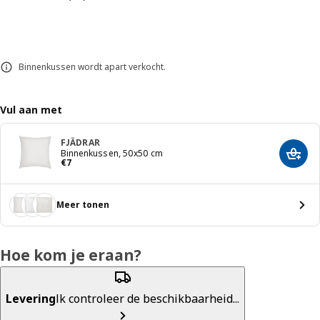
Binnenkussen wordt apart verkocht.
Vul aan met
FJÄDRAR
Binnenkussen, 50x50 cm
Toevo
€ 7
€
7
Meer tonen
Hoe kom je eraan?
Levering
Ik controleer de beschikbaarheid...