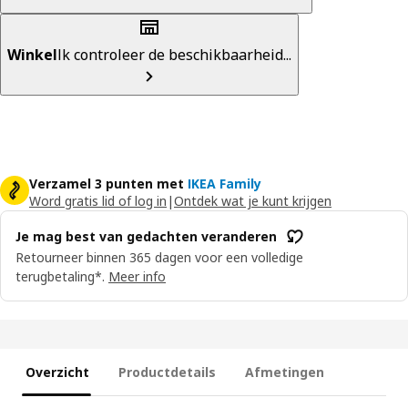
Winkel
Ik controleer de beschikbaarheid...
Verzamel 3 punten met
IKEA Family
Word gratis lid of log in
|
Ontdek wat je kunt krijgen
Je mag best van gedachten veranderen
Retourneer binnen 365 dagen voor een volledige
terugbetaling*.
Meer info
Overzicht
Productdetails
Afmetingen