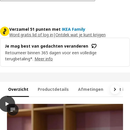
Verzamel 51 punten met
IKEA Family
Word gratis lid of log in
|
Ontdek wat je kunt krijgen
Je mag best van gedachten veranderen
Retourneer binnen 365 dagen voor een volledige
terugbetaling*.
Meer info
Overzicht
Productdetails
Afmetingen
Wat is 
play
LÅDMAKARE Kast, met 2 planken/eikenpatroon, 159x35x212 cm
De video toont een kamer vol meubels met een LÅDMAKARE-opsl