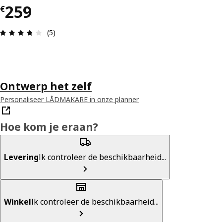
€ 259
259
€
Beoordeling: 3.8 van 5 sterren. Totaal beoordeli
(5)
Ontwerp het zelf
Personaliseer LÅDMAKARE in onze planner
Hoe kom je eraan?
Levering
Ik controleer de beschikbaarheid...
Winkel
Ik controleer de beschikbaarheid...