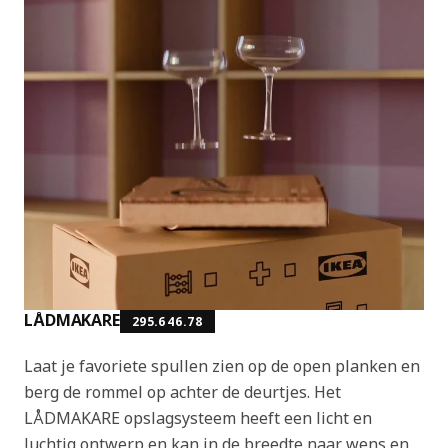
LÅDMAKARE
295.646.78
Laat je favoriete spullen zien op de open planken en
berg de rommel op achter de deurtjes. Het
LÅDMAKARE opslagsysteem heeft een licht en
luchtig ontwerp en kan in de breedte naar wens en