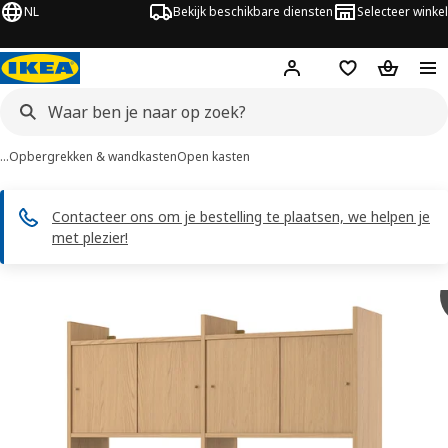
NL
Bekijk beschikbare diensten
Selecteer winkel
Hej!
Log in
Verlanglijstje
Winkelm
…
Opbergrekken & wandkasten
Open kasten
Contacteer ons om je bestelling te plaatsen, we helpen je
met plezier!
LÅDMAKARE afbeeldingen
overslaan