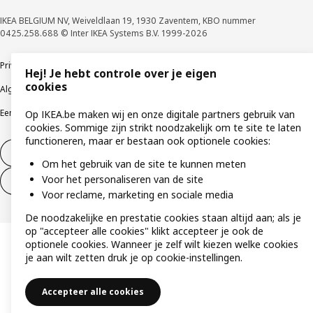
IKEA BELGIUM NV, Weiveldlaan 19, 1930 Zaventem, KBO nummer
0425.258.688 © Inter IKEA Systems B.V. 1999-2026
Privacybeleid
Cookiebeleid
Gebruiksvoorwaarden
Hej! Je hebt controle over je eigen
cookies
Algemene contractvoorwaarden
Responsible Disclosure Program
Een etische bezorgdheid uiten
Klachten
Op IKEA.be maken wij en onze digitale partners gebruik van
cookies. Sommige zijn strikt noodzakelijk om te site te laten
functioneren, maar er bestaan ook optionele cookies:
Herroeping van contract
Om het gebruik van de site te kunnen meten
Voor het personaliseren van de site
Herroeping van contract (services)
Voor reclame, marketing en sociale media
De noodzakelijke en prestatie cookies staan altijd aan; als je
op "accepteer alle cookies" klikt accepteer je ook de
optionele cookies. Wanneer je zelf wilt kiezen welke cookies
je aan wilt zetten druk je op cookie-instellingen.
Accepteer alle cookies